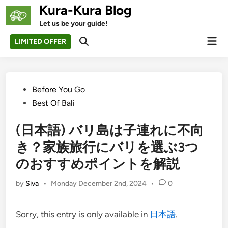
Skip
Kura-Kura Blog
to
Let us be your guide!
content
Mai
LIMITED OFFER
Open
Men
Search
Posted
Before You Go
in
Best Of Bali
(日本語) バリ島は子連れに不向
き？家族旅行にバリを選ぶ3つ
のおすすめポイントを解説
by
Siva
•
Monday December 2nd, 2024
•
0
Sorry, this entry is only available in
日本語
.