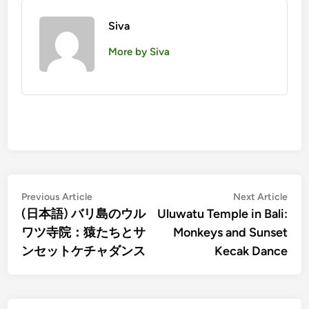
Siva
More by Siva
Post
Previous
Nex
Previous Article
Next Article
article:
artic
(日本語) バリ島のウル
Uluwatu Temple in Bali:
navigation
ワツ寺院：猿たちとサ
Monkeys and Sunset
ンセットケチャダンス
Kecak Dance