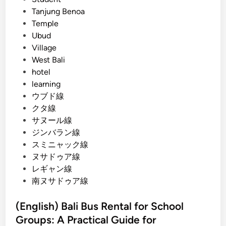
h
Tanjung Benoa
b
Temple
u
Ubud
g
Village
g
West Bali
y
hotel
a
learning
n
ウブド線
d
クタ線
A
サヌール線
T
ジンバラン線
V
スミニャック線
ヌサドゥア線
レギャン線
南ヌサドゥア線
(English) Bali Bus Rental for School
Groups: A Practical Guide for