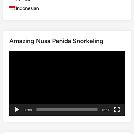
送
n
l
Indonesian
り
B
i
a
a
l
b
i
l
f
Amazing Nusa Penida Snorkeling
e
o
S
r
動
t
s
画
u
u
プ
d
m
レ
e
m
ー
n
e
ヤ
t
r
ー
G
2
r
0
00:00
01:09
o
2
u
6
p
–