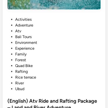
P
Activities
o
Adventure
s
Atv
t
Bali Tours
e
Environment
d
Experience
i
Family
n
Forest
Quad Bike
Rafting
Rice terrace
River
Ubud
(English) Atv Ride and Rafting Package
– Land and River Adventure