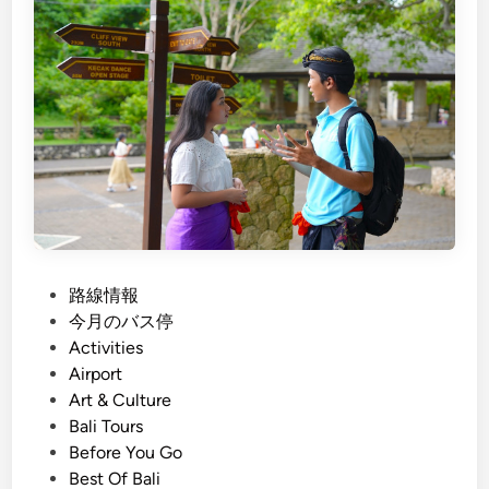
n
h
d
)
a
J
n
u
d
n
R
g
i
l
v
e
e
B
r
u
A
g
d
P
路線情報
g
v
o
今月のバス停
y
e
s
Activities
A
n
t
Airport
d
t
e
Art & Culture
v
u
d
Bali Tours
e
r
i
Before You Go
n
e
n
Best Of Bali
t