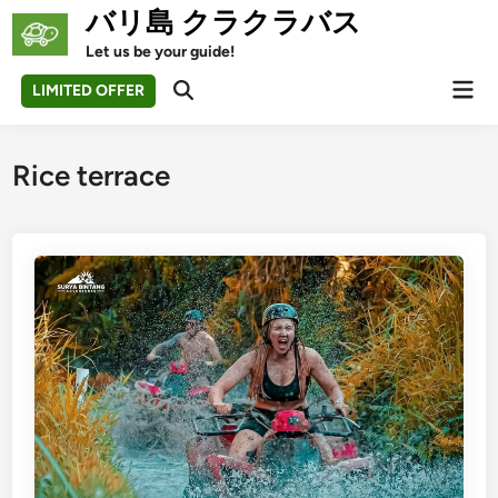
Skip
バリ島 クラクラバス
to
Let us be your guide!
content
Mai
LIMITED OFFER
Open
Men
Search
Rice terrace