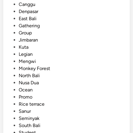
Canggu
u
Denpasar
r
East Bali
e
Gathering
–
Group
E
Jimbaran
x
Kuta
p
Legian
l
Mengwi
o
Monkey Forest
r
North Bali
e
Nusa Dua
B
Ocean
a
Promo
l
Rice terrace
i
Sanur
w
Seminyak
i
South Bali
t
Student