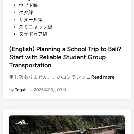
ウブド線
s
クタ線
:
サヌール線
A
スミニャック線
P
ヌサドゥア線
r
a
(English) Planning a School Trip to Bali?
c
Start with Reliable Student Group
t
i
Transportation
c
(
申し訳ありません、このコンテンツ …
Read more
a
E
l
by
Teguh
•
2026年06月09日
n
G
g
u
l
i
i
d
s
e
h
f