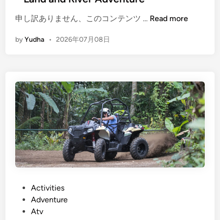
(
申し訳ありません、このコンテンツ …
Read more
E
by
Yudha
•
2026年07月08日
n
g
l
i
s
h
)
A
t
v
R
i
d
P
Activities
e
o
Adventure
a
s
Atv
n