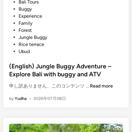
t
Bali Tours
d
e
Buggy
R
d
Experience
a
i
Family
f
n
Forest
t
Jungle Buggy
i
Rice terrace
n
Ubud
g
P
(English) Jungle Buggy Adventure –
a
Explore Bali with buggy and ATV
c
k
(
申し訳ありません、このコンテンツ …
Read more
a
E
g
by
Yudha
•
2026年07月08日
n
e
g
–
l
L
i
a
s