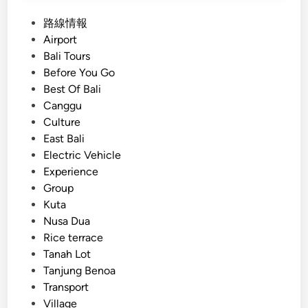
e
P
路線情報
n
o
Airport
t
s
Bali Tours
a
t
Before You Go
l
e
Best Of Bali
f
d
Canggu
o
i
Culture
r
n
East Bali
S
Electric Vehicle
c
Experience
h
Group
o
Kuta
o
Nusa Dua
l
Rice terrace
G
Tanah Lot
r
Tanjung Benoa
o
Transport
u
Village
p