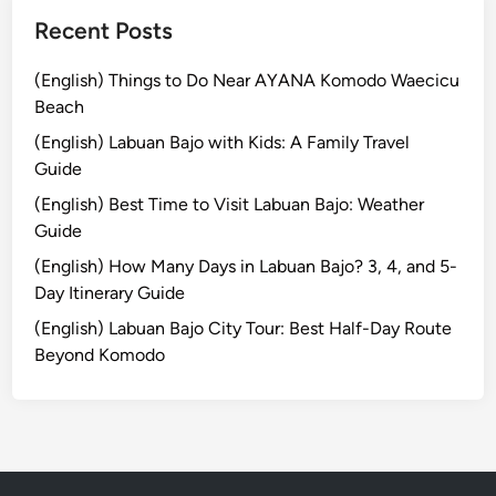
T
M
r
Recent Posts
u
a
d
n
(English) Things to Do Near AYANA Komodo Waecicu
F
s
Beach
u
p
(English) Labuan Bajo with Kids: A Family Travel
n
o
Guide
a
r
(English) Best Time to Visit Labuan Bajo: Weather
d
t
Guide
v
a
e
t
(English) How Many Days in Labuan Bajo? 3, 4, and 5-
n
i
Day Itinerary Guide
t
o
(English) Labuan Bajo City Tour: Best Half-Day Route
u
n
Beyond Komodo
r
e