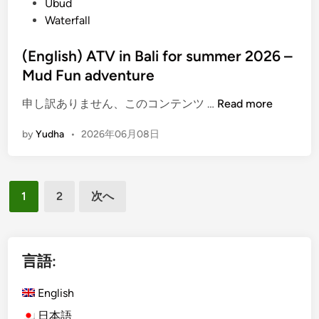
Ubud
p
Waterfall
t
o
(English) ATV in Bali for summer 2026 –
B
Mud Fun adventure
a
l
(
申し訳ありません、このコンテンツ …
Read more
i
E
?
by
Yudha
•
2026年06月08日
n
S
g
t
l
a
投
i
r
1
2
次へ
s
稿
t
h
w
の
)
i
ペ
A
言語:
t
T
ー
h
V
English
R
ジ
i
e
日本語