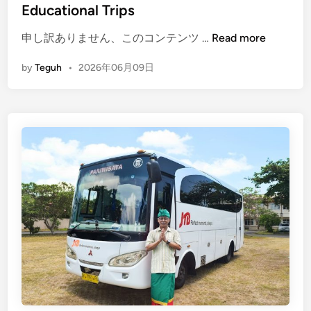
Educational Trips
(
申し訳ありません、このコンテンツ …
Read more
E
by
Teguh
•
2026年06月09日
n
g
l
i
s
h
)
B
a
l
i
B
u
s
R