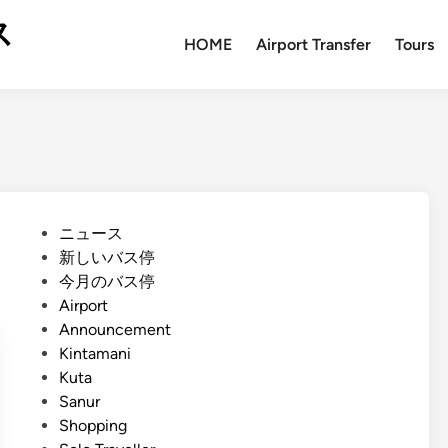
ス
HOME
Airport Transfer
Tours
P
ニュース
o
新しいバス停
s
今月のバス停
t
Airport
e
Announcement
d
Kintamani
i
Kuta
n
Sanur
Shopping