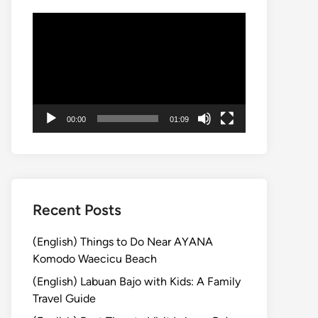
動
画
プ
レ
ー
ヤ
00:00
01:09
ー
Recent Posts
(English) Things to Do Near AYANA
Komodo Waecicu Beach
(English) Labuan Bajo with Kids: A Family
Travel Guide