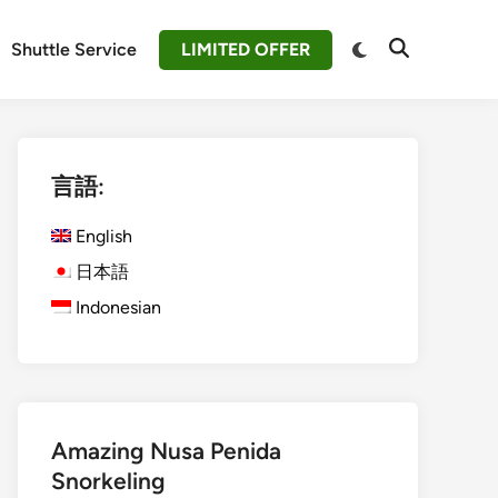
Switch
Shuttle Service
LIMITED OFFER
Open
to
Search
dark
mode
言語:
English
日本語
Indonesian
Amazing Nusa Penida
Snorkeling