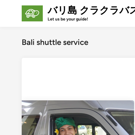
Skip
バリ島 クラクラバ
to
content
Let us be your guide!
Bali shuttle service