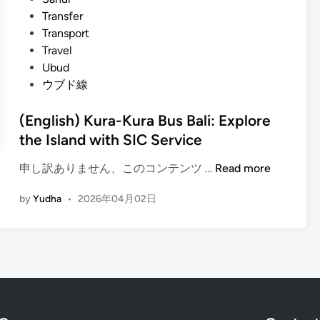
C
d
Transfer
S
i
Transport
e
n
Travel
r
Ubud
v
ウブド線
i
c
(English) Kura-Kura Bus Bali: Explore
e
the Island with SIC Service
B
a
(
申し訳ありません、このコンテンツ …
Read more
l
E
i
by
Yudha
•
2026年04月02日
n
(
g
K
l
u
i
r
s
a
h
-
)
K