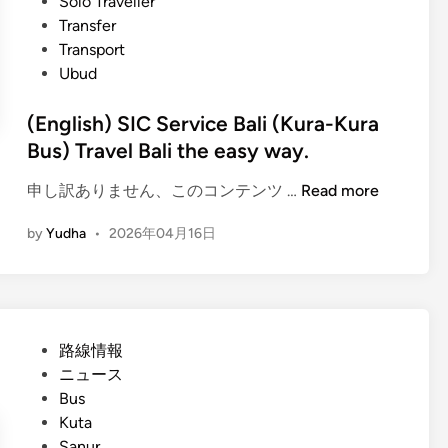
Solo Traveller
Transfer
Transport
Ubud
(English) SIC Service Bali (Kura-Kura
Bus) Travel Bali the easy way.
(
申し訳ありません、このコンテンツ …
Read more
E
by
Yudha
•
2026年04月16日
n
g
l
i
s
P
路線情報
h
o
ニュース
)
s
Bus
S
t
Kuta
I
e
Sanur