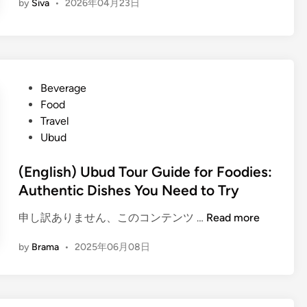
by
Siva
•
2026年04月23日
n
g
l
i
s
P
h
Beverage
o
)
Food
s
B
Travel
t
a
Ubud
e
l
d
(English) Ubud Tour Guide for Foodies:
i
i
S
Authentic Dishes You Need to Try
n
t
(
申し訳ありません、このコンテンツ …
Read more
r
E
e
by
Brama
•
2025年06月08日
n
e
g
t
l
F
i
o