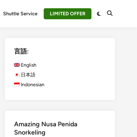
Switch
Shuttle Service
LIMITED OFFER
Open
to
Search
dark
mode
言語:
English
日本語
Indonesian
Amazing Nusa Penida
Snorkeling