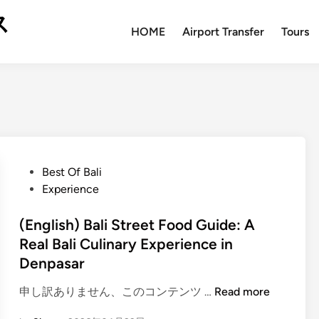
ス
HOME
Airport Transfer
Tours
P
Best Of Bali
o
Experience
s
t
(English) Bali Street Food Guide: A
e
Real Bali Culinary Experience in
d
Denpasar
i
n
(
申し訳ありません、このコンテンツ …
Read more
E