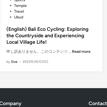
u
u
F
d
Temple
l
t
o
i
Travel
i
h
o
n
Ubud
n
e
d
a
n
i
(English) Bali Eco Cycling: Exploring
r
t
e
y
the Countryside and Experiencing
i
s
E
Local Village Life!
c
:
x
F
A
(
申し訳ありません、このコンテンツ …
Read more
p
o
u
E
e
o
by
Siva
•
2023年09月25日
t
n
r
d
h
g
i
i
e
l
e
n
n
i
n
B
t
s
c
a
i
h
e
l
c
)
i
i
D
Company
Contact
B
n