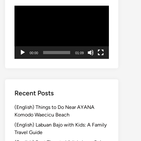
動
画
プ
レ
ー
ヤ
00:00
01:09
ー
Recent Posts
(English) Things to Do Near AYANA
Komodo Waecicu Beach
(English) Labuan Bajo with Kids: A Family
Travel Guide