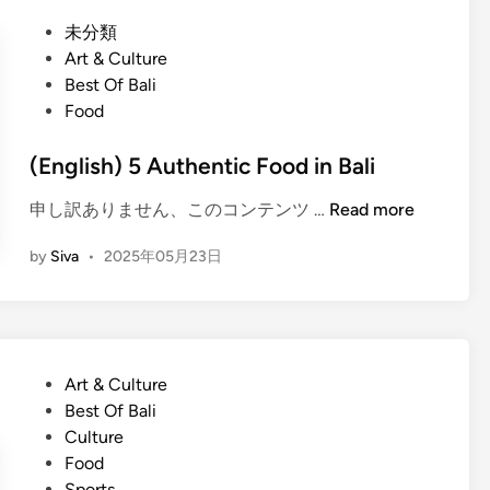
s
o
P
未分類
h
d
o
Art & Culture
)
G
s
Best Of Bali
U
u
t
Food
b
i
e
u
d
d
(English) 5 Authentic Food in Bali
d
e
i
T
:
(
申し訳ありません、このコンテンツ …
Read more
n
o
A
E
u
R
by
Siva
•
2025年05月23日
n
r
e
g
G
a
l
u
l
i
i
B
s
d
P
Art & Culture
a
h
e
o
Best Of Bali
l
)
f
s
Culture
i
5
o
t
Food
C
A
r
e
Sports