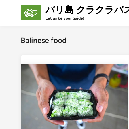
Skip
バリ島 クラクラバ
to
content
Let us be your guide!
Balinese food