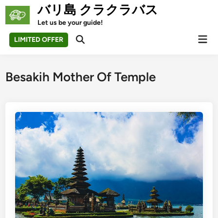
Skip
バリ島 クラクラバス
to
Let us be your guide!
content
Mai
LIMITED OFFER
Open
Men
Search
Besakih Mother Of Temple