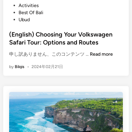
P
Activities
A
s
o
Best Of Bali
C
h
s
Ubud
o
)
t
m
W
e
(English) Choosing Your Volkswagen
p
h
d
Safari Tour: Options and Routes
l
y
i
e
Y
(
申し訳ありません、このコンテンツ …
Read more
n
t
o
E
e
u
by
Bilqis
•
2024年02月21日
n
T
S
g
r
h
l
a
o
i
v
u
s
e
l
h
l
d
)
e
V
C
r
i
h
’
s
o