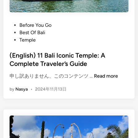
P
Before You Go
o
Best Of Bali
s
Temple
t
e
(English) 11 Bali Iconic Temple: A
d
Complete Traveler’s Guide
i
(
申し訳ありません、このコンテンツ …
Read more
n
E
by
Nasya
•
2024年11月13日
n
g
l
i
s
h
)