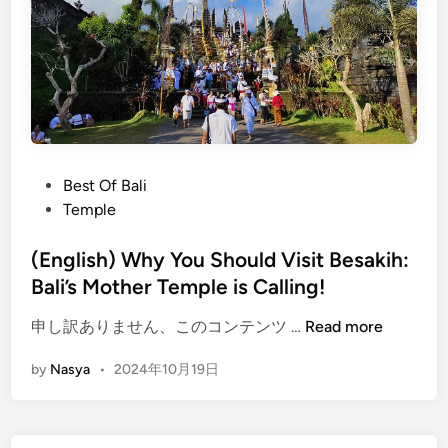
1
1
B
a
l
i
I
c
P
Best Of Bali
o
o
Temple
n
s
i
t
(English) Why You Should Visit Besakih:
c
e
Bali’s Mother Temple is Calling!
T
d
e
(
申し訳ありません、このコンテンツ …
Read more
i
m
E
n
by
Nasya
•
2024年10月19日
p
n
l
g
e
l
:
i