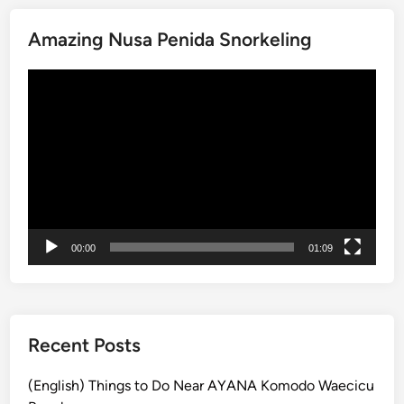
n
p
d
Amazing Nusa Penida Snorkeling
o
i
r
n
動
t
g
画
s
t
プ
i
h
レ
r
e
ー
?
M
ヤ
C
y
ー
h
s
o
t
00:00
01:09
o
i
s
q
e
u
o
e
u
Recent Posts
o
r
f
c
(English) Things to Do Near AYANA Komodo Waecicu
S