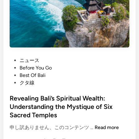
s
i
o
G
t
s
u
B
i
i
e
n
d
s
g
e
a
Y
k
o
i
u
P
ニュース
h
r
o
Before You Go
:
V
s
Best Of Bali
B
o
t
クタ線
a
l
e
l
k
d
Revealing Bali’s Spiritual Wealth:
i
s
i
Understanding the Mystique of Six
’
w
n
s
Sacred Temples
a
M
g
R
申し訳ありません、このコンテンツ …
Read more
o
e
e
t