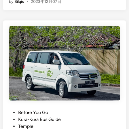
n
by
Bilqis
•
2023年12月07日
v
h
S
e
e
a
a
r
f
l
T
a
i
e
r
n
m
i
g
p
T
B
l
o
a
e
u
l
i
r
i
s
:
’
C
O
s
a
p
S
l
t
p
l
i
i
i
P
Before You Go
o
r
n
o
Kura-Kura Bus Guide
n
i
g
s
Temple
s
t
!