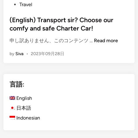
t
Travel
a
u
e
n
a
d
(English) Transport sir? Choose our
d
l
i
R
comfy and safe Charter Car!
W
n
o
e
(
申し訳ありません、このコンテンツ …
Read more
u
a
E
t
l
by
Siva
•
2023年09月28日
n
e
t
g
s
h
l
:
i
U
言語:
s
n
h
d
English
)
e
T
日本語
r
r
s
Indonesian
a
t
n
a
s