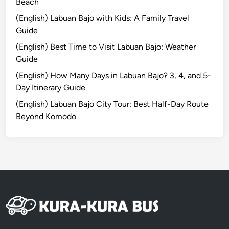
o
Beach
i
m
x
(English) Labuan Bajo with Kids: A Family Travel
f
S
Guide
y
a
(English) Best Time to Visit Labuan Bajo: Weather
a
c
Guide
n
r
d
(English) How Many Days in Labuan Bajo? 3, 4, and 5-
e
s
Day Itinerary Guide
d
a
T
(English) Labuan Bajo City Tour: Best Half-Day Route
f
e
Beyond Komodo
e
m
C
p
h
l
a
e
r
s
t
e
r
C