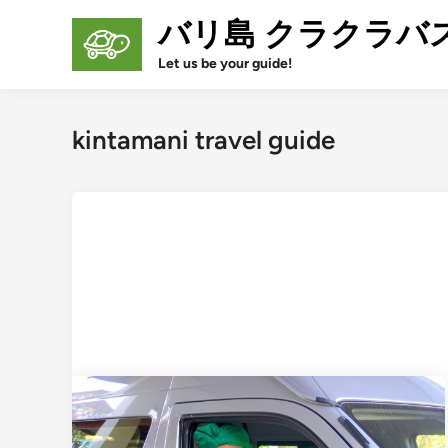
Skip
バリ島 クラクラバ
to
content
Let us be your guide!
kintamani travel guide