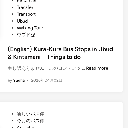
Kintamani
Transfer
Transport
Ubud
Walking Tour
ウブド線
(English) Kura-Kura Bus Stops in Ubud
& Kintamani – Things to do
(
申し訳ありません、このコンテンツ …
Read more
E
by
Yudha
•
2026年04月02日
n
g
l
i
s
P
新しいバス停
h
o
今月のバス停
)
s
Activities