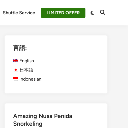
Switch
Shuttle Service
LIMITED OFFER
Open
to
Search
dark
mode
言語:
English
日本語
Indonesian
Amazing Nusa Penida
Snorkeling