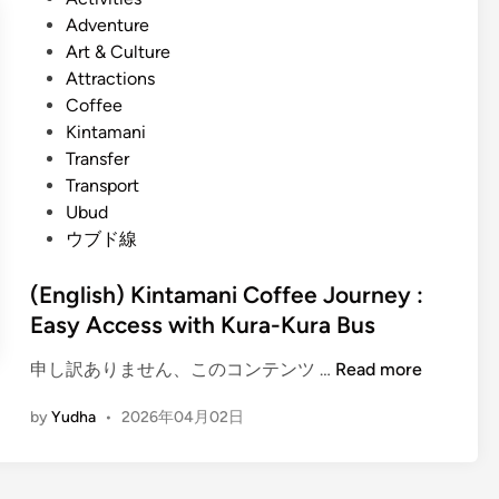
K
t
Adventure
u
e
Art & Culture
r
d
Attractions
a
i
Coffee
-
n
Kintamani
K
Transfer
u
Transport
r
Ubud
a
ウブド線
B
u
(English) Kintamani Coffee Journey :
s
Easy Access with Kura-Kura Bus
S
t
(
申し訳ありません、このコンテンツ …
Read more
o
E
p
by
Yudha
•
2026年04月02日
n
s
g
i
l
n