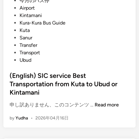
s
今月のバス停
m
t
Airport
a
e
Kintamani
n
d
Kura-Kura Bus Guide
i
i
Kuta
T
n
Sanur
r
Transfer
a
Transport
n
Ubud
s
p
(English) SIC service Best
o
Transportation from Kuta to Ubud or
r
t
Kintamani
a
(
申し訳ありません、このコンテンツ …
Read more
t
E
i
by
Yudha
•
2026年04月16日
n
o
g
n
l
G