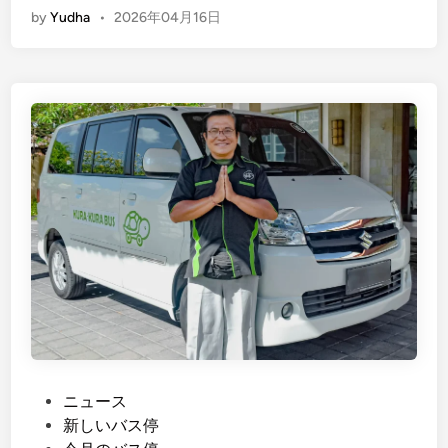
by
Yudha
•
2026年04月16日
n
g
l
i
s
h
)
K
u
t
a
t
o
K
i
n
P
ニュース
t
o
新しいバス停
a