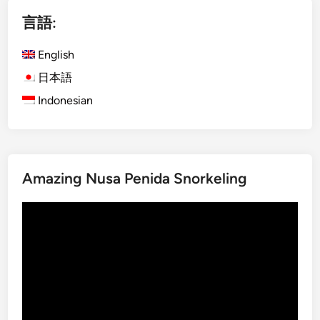
i
u
言語:
s
i
h
d
English
)
e
S
日本語
u
I
s
Indonesian
C
i
s
n
e
g
r
S
Amazing Nusa Penida Snorkeling
v
I
i
C
動
c
s
画
e
e
プ
B
r
レ
e
v
ー
s
i
ヤ
t
c
ー
T
e