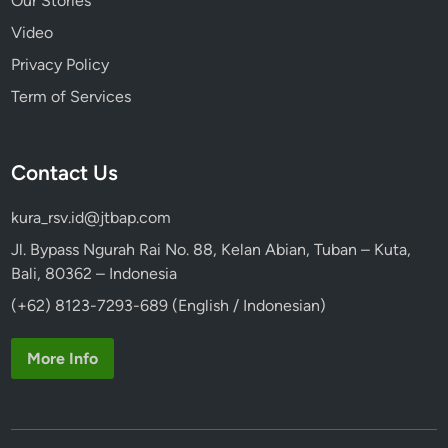
Our Stories
i
Video
Privacy Policy
Term of Services
Contact Us
kura_rsv.id@jtbap.com
Jl. Bypass Ngurah Rai No. 88, Kelan Abian, Tuban – Kuta,
Bali, 80362 – Indonesia
(+62) 8123-7293-689 (English / Indonesian)
More Info