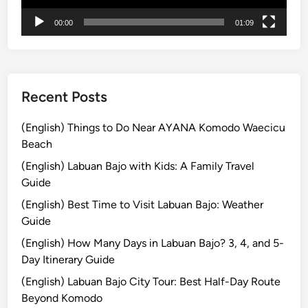
r
00:00
01:09
a
n
s
p
o
Recent Posts
r
t
(English) Things to Do Near AYANA Komodo Waecicu
a
Beach
t
(English) Labuan Bajo with Kids: A Family Travel
i
Guide
o
(English) Best Time to Visit Labuan Bajo: Weather
n
Guide
f
r
(English) How Many Days in Labuan Bajo? 3, 4, and 5-
o
Day Itinerary Guide
m
(English) Labuan Bajo City Tour: Best Half-Day Route
K
Beyond Komodo