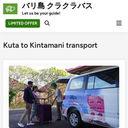
Skip
バリ島 クラクラバス
to
Let us be your guide!
content
Mai
LIMITED OFFER
Open
Men
Search
Kuta to Kintamani transport