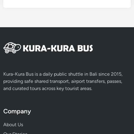
u
t
a
t
o
U
b
u
d
o
r
Kura-Kura Bus is a daily public shuttle in Bali since 2015,
K
providing safe shared transport, airport transfers, passes,
i
and curated tours across key tourist areas.
n
t
a
Company
m
a
About Us
n