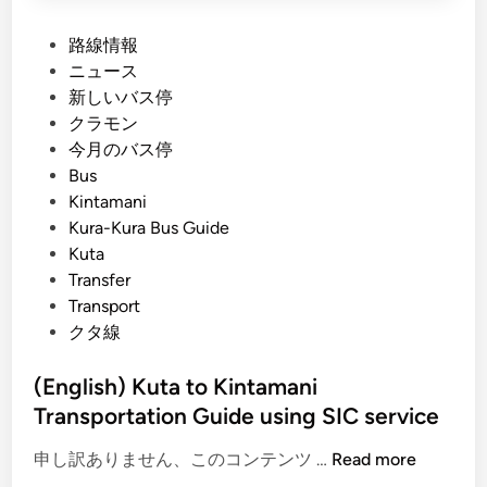
P
路線情報
o
ニュース
s
新しいバス停
t
クラモン
e
今月のバス停
d
Bus
i
Kintamani
n
Kura-Kura Bus Guide
Kuta
Transfer
Transport
クタ線
(English) Kuta to Kintamani
Transportation Guide using SIC service
(
申し訳ありません、このコンテンツ …
Read more
E