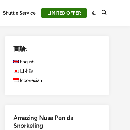
Switch
Shuttle Service
LIMITED OFFER
Open
to
Search
dark
mode
言語:
English
日本語
Indonesian
Amazing Nusa Penida
Snorkeling