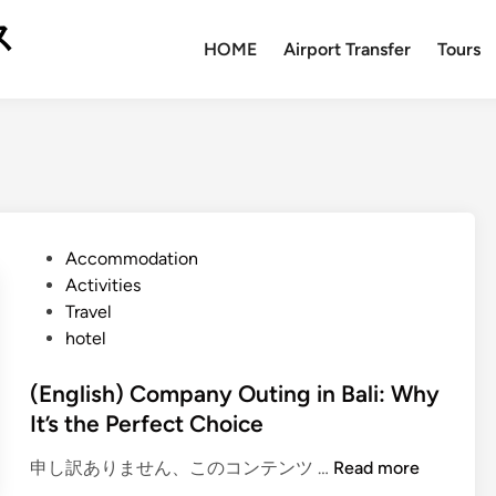
ス
HOME
Airport Transfer
Tours
P
Accommodation
o
Activities
s
Travel
t
hotel
e
d
(English) Company Outing in Bali: Why
i
It’s the Perfect Choice
n
(
申し訳ありません、このコンテンツ …
Read more
E