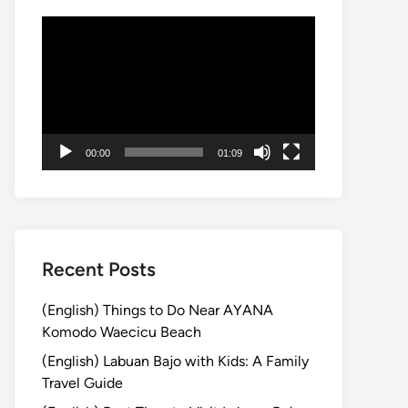
動
画
プ
レ
ー
ヤ
00:00
01:09
ー
Recent Posts
(English) Things to Do Near AYANA
Komodo Waecicu Beach
(English) Labuan Bajo with Kids: A Family
Travel Guide