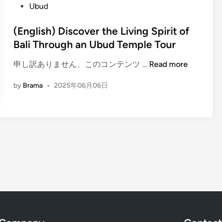
B
s
Ubud
r
o
a
t
:
p
l
e
(English) Discover the Living Spirit of
P
3
i
d
u
Bali Through an Ubud Temple Tour
T
:
i
r
e
E
(
申し訳ありません、このコンテンツ …
Read more
n
a
m
x
E
T
p
by
Brama
•
2025年06月06日
p
n
a
l
l
g
m
e
o
l
a
s
r
i
n
t
e
s
S
o
t
h
a
E
h
)
r
x
e
D
a
p
H
i
s
l
i
s
w
o
g
c
a
r
h
o
t