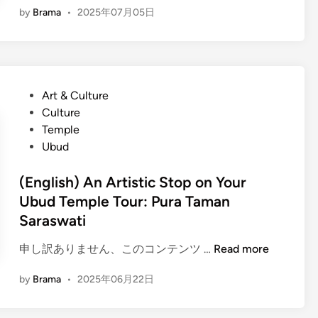
by
Brama
•
2025年07月05日
n
g
l
i
s
P
Art & Culture
h
o
Culture
)
s
Temple
C
t
Ubud
o
e
m
d
(English) An Artistic Stop on Your
p
i
Ubud Temple Tour: Pura Taman
a
n
Saraswati
n
y
(
申し訳ありません、このコンテンツ …
Read more
O
E
u
by
Brama
•
2025年06月22日
n
t
g
i
l