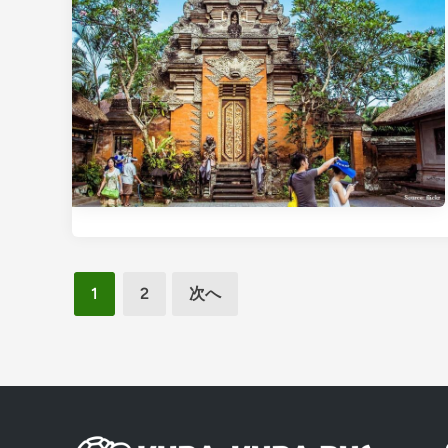
投
1
2
次へ
稿
の
ペ
ー
ジ