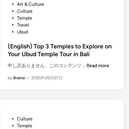
o
o
P
Art & Culture
)
n
s
e
Culture
D
Y
t
r
Temple
i
o
e
f
Travel
s
u
d
e
Ubud
c
r
i
c
o
U
n
(English) Top 3 Temples to Explore on
t
v
b
C
Your Ubud Temple Tour in Bali
e
u
h
r
d
(
申し訳ありません、このコンテンツ …
Read more
o
t
T
E
i
h
e
by
Brama
•
2025年06月07日
n
c
e
m
g
e
S
p
l
o
l
i
u
e
s
l
T
h
o
P
Culture
o
)
f
o
Temple
u
T