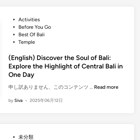
n
i
g
s
i
P
Activities
h
n
o
Before You Go
)
B
s
Best Of Bali
A
a
t
Temple
n
l
e
A
i
d
(English) Discover the Soul of Bali:
r
:
i
Explore the Highlight of Central Bali in
t
W
n
One Day
i
h
s
y
(
申し訳ありません、このコンテンツ …
Read more
t
I
E
i
t
by
Siva
•
2025年06月12日
n
c
’
g
S
s
l
t
t
i
o
h
s
p
P
e
未分類
h