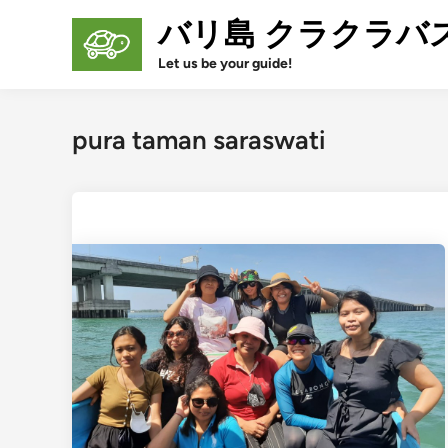
Skip
バリ島 クラクラバ
to
content
Let us be your guide!
pura taman saraswati