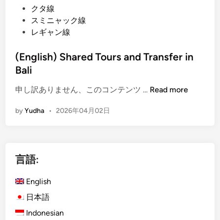
クタ線
K
スミニャック線
u
レギャン線
r
a
(English) Shared Tours and Transfer in
B
Bali
u
s
(
申し訳ありません、このコンテンツ …
Read more
)
E
T
by
Yudha
•
2026年04月02日
n
r
g
a
l
v
i
e
言語:
s
l
h
B
English
)
a
S
日本語
l
h
i
Indonesian
a