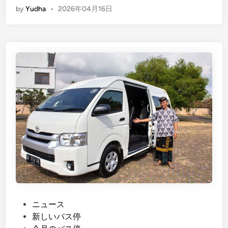
by
Yudha
•
2026年04月16日
n
g
l
i
s
h
)
K
u
t
a
t
o
K
i
n
P
ニュース
t
o
新しいバス停
a