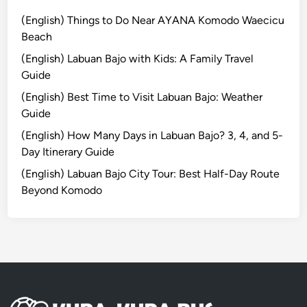
r
i
(English) Things to Do Near AYANA Komodo Waecicu
n
Beach
B
(English) Labuan Bajo with Kids: A Family Travel
a
Guide
l
(English) Best Time to Visit Labuan Bajo: Weather
i
Guide
(English) How Many Days in Labuan Bajo? 3, 4, and 5-
Day Itinerary Guide
(English) Labuan Bajo City Tour: Best Half-Day Route
Beyond Komodo