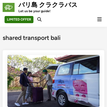
Skip
バリ島 クラクラバス
to
Let us be your guide!
content
Mai
LIMITED OFFER
Open
Men
Search
shared transport bali