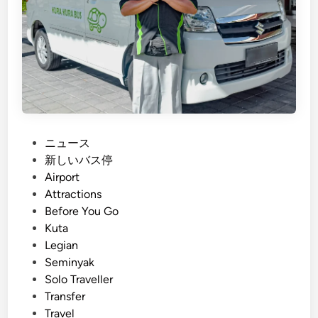
I
C
S
e
r
v
i
c
P
ニュース
e
o
新しいバス停
B
s
Airport
a
t
Attractions
l
e
Before You Go
i
d
Kuta
(
i
Legian
K
n
Seminyak
u
Solo Traveller
r
Transfer
a
Travel
-