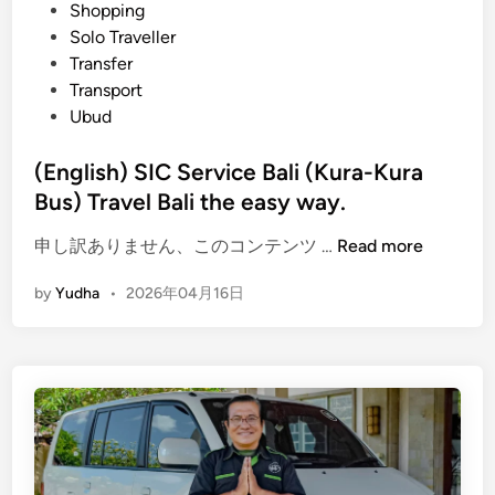
Shopping
o
Solo Traveller
r
Transfer
t
Transport
a
Ubud
t
i
(English) SIC Service Bali (Kura-Kura
o
Bus) Travel Bali the easy way.
n
G
(
申し訳ありません、このコンテンツ …
Read more
u
E
i
by
Yudha
•
2026年04月16日
n
d
g
e
l
i
s
h
)
S