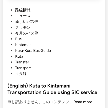
P
路線情報
o
ニュース
s
新しいバス停
t
クラモン
e
今月のバス停
d
Bus
i
Kintamani
n
Kura-Kura Bus Guide
Kuta
Transfer
Transport
クタ線
(English) Kuta to Kintamani
Transportation Guide using SIC service
(
申し訳ありません、このコンテンツ …
Read more
E