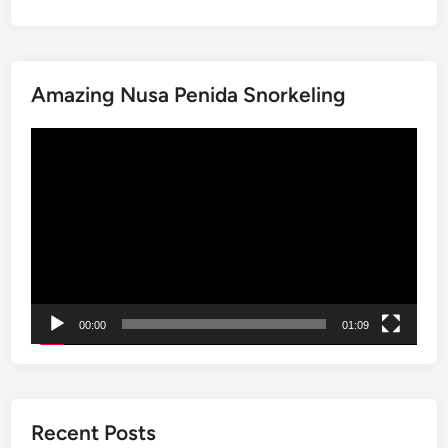
t
r
h
e
e
d
e
Amazing Nusa Penida Snorkeling
T
a
o
s
動
u
y
画
r
w
プ
s
a
レ
a
y
ー
n
.
ヤ
d
ー
T
r
00:00
01:09
a
n
s
f
e
Recent Posts