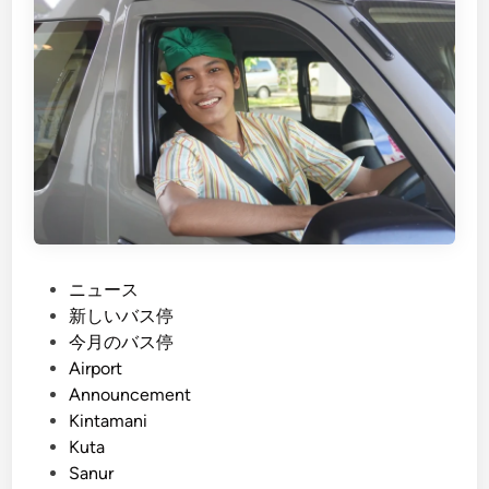
h
u
)
i
K
d
u
e
t
u
a
s
t
i
o
n
S
g
a
S
n
I
P
ニュース
u
C
o
新しいバス停
r
s
s
今月のバス停
T
e
t
Airport
r
r
e
Announcement
a
v
d
Kintamani
n
i
i
Kuta
s
c
n
Sanur
p
e