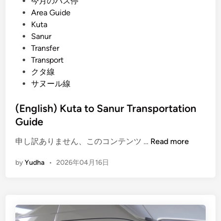
s
今月のバス停
m
t
Area Guide
a
e
Kuta
n
d
Sanur
i
i
Transfer
T
n
Transport
r
クタ線
a
サヌール線
n
s
(English) Kuta to Sanur Transportation
p
Guide
o
r
(
申し訳ありません、このコンテンツ …
Read more
t
E
a
by
Yudha
•
2026年04月16日
n
t
g
i
l
o
i
n
s
G