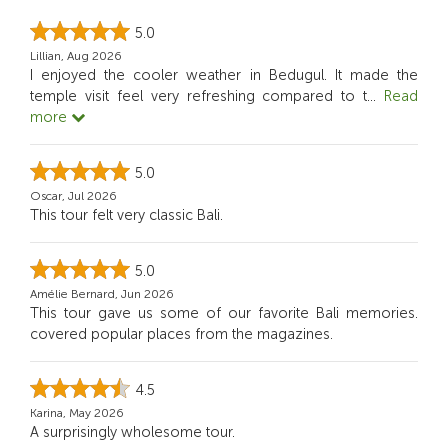
5.0
Lillian, Aug 2026
I enjoyed the cooler weather in Bedugul. It made the
temple visit feel very refreshing compared to t
...
Read
more
5.0
Oscar, Jul 2026
This tour felt very classic Bali.
5.0
Amélie Bernard, Jun 2026
This tour gave us some of our favorite Bali memories.
covered popular places from the magazines.
4.5
Karina, May 2026
A surprisingly wholesome tour.