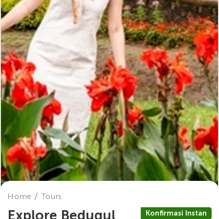
Home
Tours
Explore Bedugul
Konfirmasi Instan