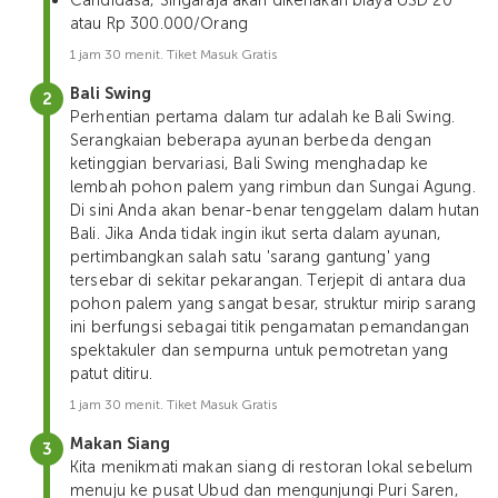
Candidasa, Singaraja akan dikenakan biaya USD 20
atau Rp 300.000/Orang
1 jam 30 menit. Tiket Masuk Gratis
Bali Swing
Perhentian pertama dalam tur adalah ke Bali Swing.
Serangkaian beberapa ayunan berbeda dengan
ketinggian bervariasi, Bali Swing menghadap ke
lembah pohon palem yang rimbun dan Sungai Agung.
Di sini Anda akan benar-benar tenggelam dalam hutan
Bali. Jika Anda tidak ingin ikut serta dalam ayunan,
pertimbangkan salah satu 'sarang gantung' yang
tersebar di sekitar pekarangan. Terjepit di antara dua
pohon palem yang sangat besar, struktur mirip sarang
ini berfungsi sebagai titik pengamatan pemandangan
spektakuler dan sempurna untuk pemotretan yang
patut ditiru.
1 jam 30 menit. Tiket Masuk Gratis
Makan Siang
Kita menikmati makan siang di restoran lokal sebelum
menuju ke pusat Ubud dan mengunjungi Puri Saren,