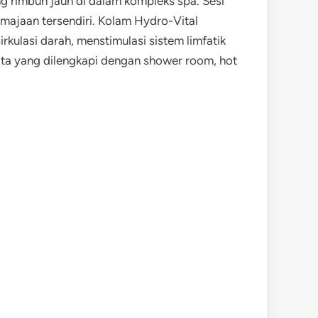
g rimbun jauh di dalam kompleks spa. Sesi
emajaan tersendiri. Kolam Hydro-Vital
rkulasi darah, menstimulasi sistem limfatik
ita yang dilengkapi dengan shower room, hot