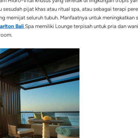
m Hidro-Vital khusus yang terletak di lingkungan tropis yan
 sesudah pijat khas atau ritual spa, atau sebagai terapi per
ang memijat seluruh tubuh. Manfaatnya untuk meningkatkan si
arlton Bali
Spa memiliki Lounge terpisah untuk pria dan wan
 room.