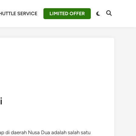
Switch
HUTTLE SERVICE
LIMITED OFFER
Open
to
Search
dark
mode
i
ap di daerah Nusa Dua adalah salah satu