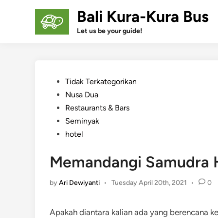
Skip
Bali Kura-Kura Bus
to
content
Let us be your guide!
Posted
Tidak Terkategorikan
in
Nusa Dua
Restaurants & Bars
Seminyak
hotel
Memandangi Samudra Hin
by
Ari Dewiyanti
•
Tuesday April 20th, 2021
•
0
Apakah diantara kalian ada yang berencana ke