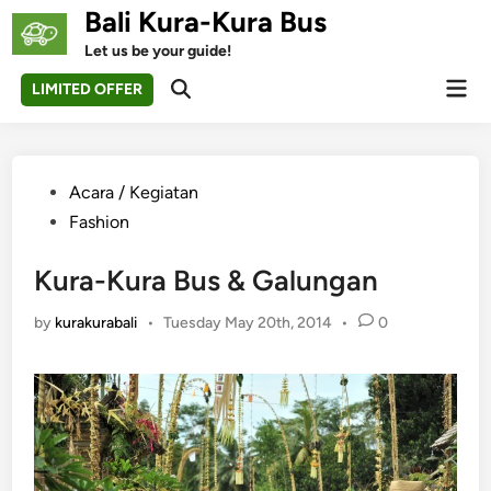
Skip
Bali Kura-Kura Bus
to
Let us be your guide!
content
Mai
LIMITED OFFER
Open
Men
Search
Posted
Acara / Kegiatan
in
Fashion
Kura-Kura Bus & Galungan
by
kurakurabali
•
Tuesday May 20th, 2014
•
0