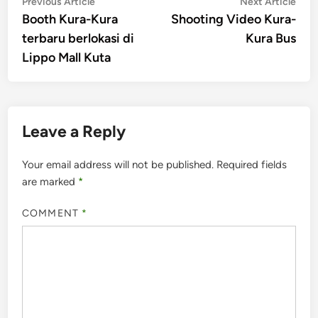
Post
Previous
Nex
Previous Article
Next Article
article:
artic
Booth Kura-Kura
Shooting Video Kura-
navigation
terbaru berlokasi di
Kura Bus
Lippo Mall Kuta
Leave a Reply
Your email address will not be published.
Required fields
are marked
*
COMMENT
*