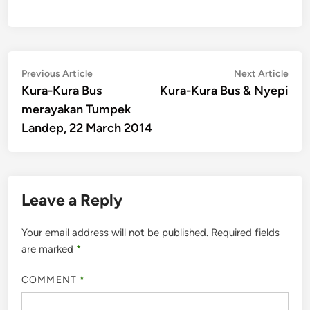
Post
Previous
Nex
Previous Article
Next Article
article:
artic
Kura-Kura Bus
Kura-Kura Bus & Nyepi
navigation
merayakan Tumpek
Landep, 22 March 2014
Leave a Reply
Your email address will not be published.
Required fields
are marked
*
COMMENT
*