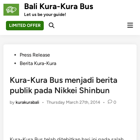
Skip
Bali Kura-Kura Bus
to
Let us be your guide!
content
Mai
LIMITED OFFER
Open
Men
Search
Posted
Press Release
in
Berita Kura-Kura
Kura-Kura Bus menjadi berita
publik pada Nikkei Shinbun
by
kurakurabali
•
Thursday March 27th, 2014
•
0
Kura-Kura Bus telah ditebitkan hari ini pada salah