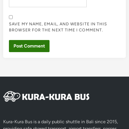
SAVE MY NAME, EMAIL, AND WEBSITE IN THIS
BROWSER FOR THE NEXT TIME I COMMENT.
Kura-Kura Bus is a daily public shuttle in Bali since 2015,
providing safe shared transport, airport transfers, passes,