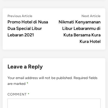
Post
Previous
Nex
Previous Article
Next Article
article:
artic
Promo Hotel di Nusa
Nikmati Kenyamanan
navigation
Dua Special Libur
Libur Lebaranmu di
Lebaran 2021
Kuta Bersama Kura
Kura Hotel
Leave a Reply
Your email address will not be published.
Required fields
are marked
*
COMMENT
*