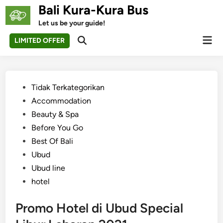
Skip
Bali Kura-Kura Bus
to
Let us be your guide!
content
Mai
LIMITED OFFER
Open
Men
Search
Posted
Tidak Terkategorikan
in
Accommodation
Beauty & Spa
Before You Go
Best Of Bali
Ubud
Ubud line
hotel
Promo Hotel di Ubud Special