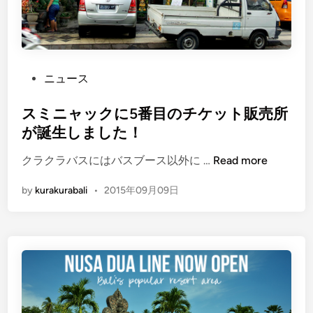
P
ニュース
o
s
スミニャックに5番目のチケット販売所
t
が誕生しました！
e
ス
クラクラバスにはバスブース以外に …
Read more
d
ミ
i
by
kurakurabali
•
2015年09月09日
ニ
n
ャ
ッ
ク
に
5
番
目