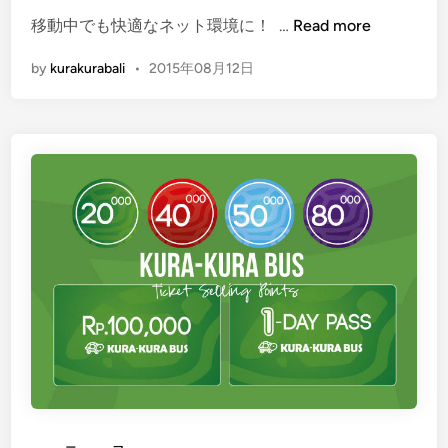
e
「
移動中でも快適なネット環境に！ …
Read more
d
４
i
by
kurakurabali
•
2015年08月12日
Ｇ
n
W
I
F
I
」
搭
載
で
も
っ
と
快
適
に
な