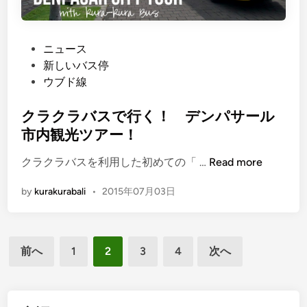
」
P
ニュース
o
新しいバス停
s
ウブド線
t
e
クラクラバスで行く！ デンパサール
d
市内観光ツアー！
i
ク
クラクラバスを利用した初めての「 …
Read more
n
ラ
by
kurakurabali
•
2015年07月03日
ク
ラ
バ
投
ス
前へ
1
2
3
4
次へ
で
稿
行
の
く