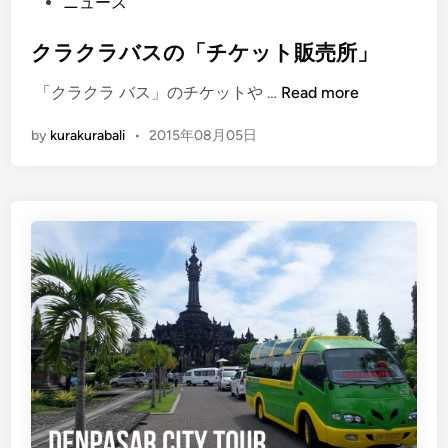
P
ニュース
り
o
ま
s
クラクラバスの「チケット販売所」
し
t
た
ク
「クラクラ バス」のチケットや …
Read more
e
！
ラ
d
by
kurakurabali
•
2015年08月05日
ク
i
ラ
n
バ
ス
の
「
チ
ケ
ッ
ト
販
売
所