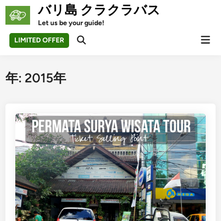
Skip
バリ島 クラクラバス
to
Let us be your guide!
content
Mai
LIMITED OFFER
Open
Men
Search
年:
2015年