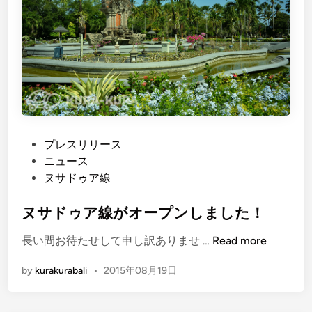
の
チ
ケ
ッ
ト
販
売
所
P
プレスリリース
が
o
ニュース
誕
s
ヌサドゥア線
生
t
し
e
ヌサドゥア線がオープンしました！
ま
d
し
ヌ
長い間お待たせして申し訳ありませ …
Read more
i
た
サ
n
！
by
kurakurabali
•
2015年08月19日
ド
ゥ
ア