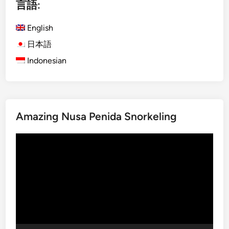
ペ
！
言語:
ー
デ
English
ジ
ン
日本語
送
パ
Indonesian
り
サ
ー
ル
市
内
Amazing Nusa Penida Snorkeling
観
光
動
ツ
画
ア
プ
ー
レ
！
ー
ヤ
ー