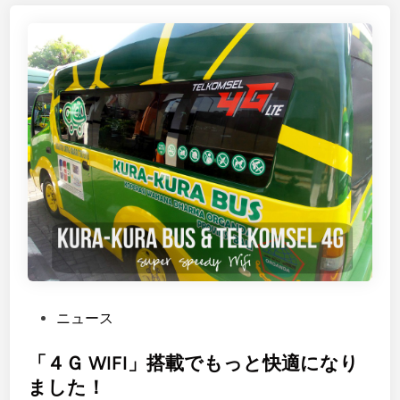
線
が
オ
ー
プ
ン
し
ま
し
た
！
P
ニュース
o
s
「４Ｇ WIFI」搭載でもっと快適になり
t
ました！