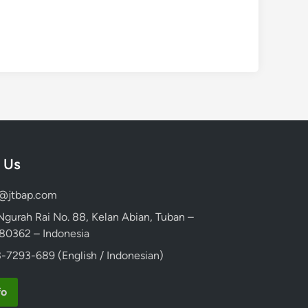
 Us
d@jtbap.com
 Ngurah Rai No. 88, Kelan Abian, Tuban –
, 80362 – Indonesia
-7293-689 (English / Indonesian)
fo