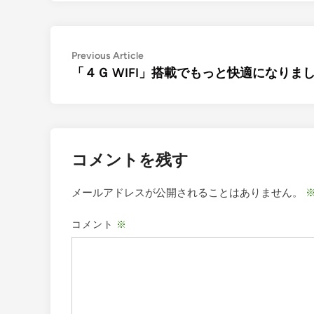
投
Previous
Previous Article
article:
「４Ｇ WIFI」搭載でもっと快適になりま
稿
ナ
ビ
ゲ
コメントを残す
ー
シ
メールアドレスが公開されることはありません。
ョ
コメント
※
ン