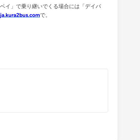
バスベイ」で乗り継いでくる場合には「デイパ
ja.kura2bus.com
で。