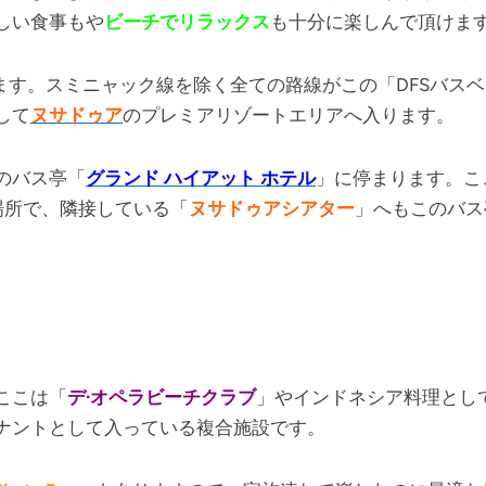
しい食事もや
ビーチでリラックス
も十分に楽しんで頂けま
ます。スミニャック線を除く全ての路線がこの「DFSバス
して
ヌサドゥア
のプレミアリゾートエリアへ入ります。
のバス亭「
グランド ハイアット ホテル
」に停まります。こ
場所で、隣接している「
ヌサドゥアシアター
」へもこのバス
ここは「
デ·オペラビーチクラブ
」やインドネシア料理とし
ナントとして入っている複合施設です。