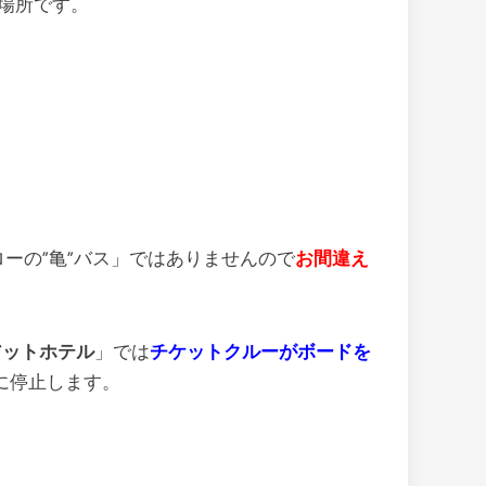
場所です。
ーの”亀”バス」ではありませんので
お間違え
アットホテル
」では
チケットクルーがボードを
に停止します。