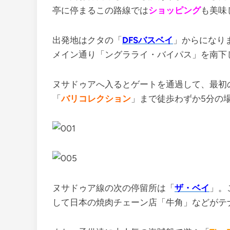
亭に停まるこの路線では
ショッピング
も美味
出発地はクタの「
DFSバスベイ
」からになり
メイン通り「ングラライ・バイパス」を南下
ヌサドゥアへ入るとゲートを通過して、最初
「
バリコレクション
」まで徒歩わずか5分の
ヌサドゥア線の次の停留所は「
ザ・ベイ
」。
して日本の焼肉チェーン店「牛角」などがテ