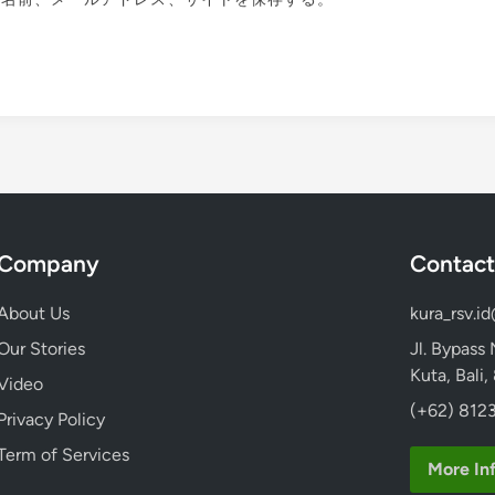
Company
Contact
About Us
kura_rsv.i
Our Stories
Jl. Bypass
Kuta, Bali
Video
(+62) 8123
Privacy Policy
Term of Services
More In