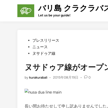
Skip
バリ島 クラクラバ
to
content
Let us be your guide!
Posted
プレスリリース
in
ニュース
ヌサドゥア線
ヌサドゥア線がオープ
by
kurakurabali
•
2015年08月19日
•
0
長い間お待たせして申し訳ありませんでした