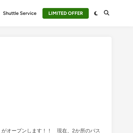
Switch
Shuttle Service
LIMITED OFFER
Open
to
Search
dark
mode
」がオープンします！！ 現在、2か所のバス