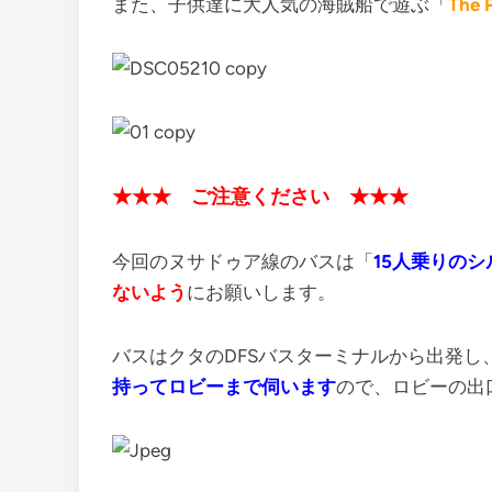
また、子供達に大人気の海賊船で遊ぶ「
The P
★
★
★
ご注意ください
★
★
★
今回のヌサドゥア線のバスは「
15人乗りの
ないよう
にお願いします。
バスはクタのDFSバスターミナルから出発
持ってロビーまで伺います
ので、ロビーの出