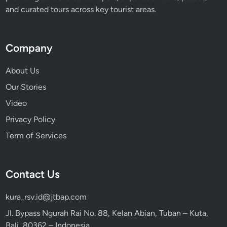
and curated tours across key tourist areas.
Company
About Us
Our Stories
Video
Privacy Policy
Term of Services
Contact Us
kura_rsv.id@jtbap.com
Jl. Bypass Ngurah Rai No. 88, Kelan Abian, Tuban – Kuta,
Bali, 80362 – Indonesia