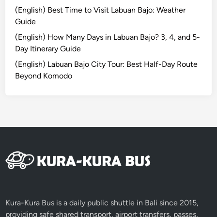
1
(English) Best Time to Visit Labuan Bajo: Weather
Guide
(English) How Many Days in Labuan Bajo? 3, 4, and 5-
Day Itinerary Guide
(English) Labuan Bajo City Tour: Best Half-Day Route
Beyond Komodo
Kura-Kura Bus is a daily public shuttle in Bali since 2015,
providing safe shared transport, airport transfers, passes,