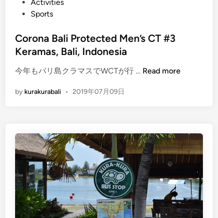
a
P
Activities
s
,
o
Sports
C
O
s
o
u
t
Corona Bali Protected Men’s CT #3
m
r
e
Keramas, Bali, Indonesia
i
T
d
n
C
o
今年もバリ島クラマスでWCTが行 …
Read more
i
g
o
p
n
!
by
kurakurabali
•
2019年07月09日
r
4
!
o
P
!
n
i
a
c
B
k
a
s
l
i
P
r
o