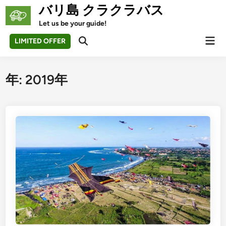
Skip
バリ島 クラクラバス
to
Let us be your guide!
content
Mai
LIMITED OFFER
Open
Men
Search
年:
2019年