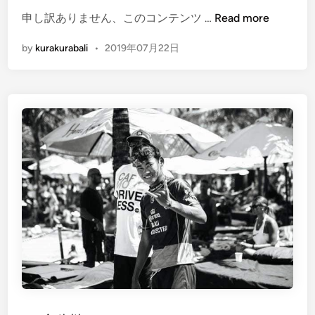
n
C
(
申し訳ありません、このコンテンツ …
Read more
r
E
e
by
kurakurabali
•
2019年07月22日
n
a
g
m
l
I
i
n
s
S
h
e
)
m
G
i
a
n
l
y
u
a
n
k
g
A
a
r
n
e
i