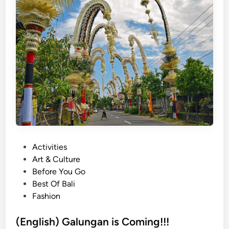
h
)
G
u
i
d
e
T
o
T
h
e
P
Activities
B
o
Art & Culture
e
s
Before You Go
s
t
Best Of Bali
t
e
Fashion
I
d
c
i
(English) Galungan is Coming!!!
e