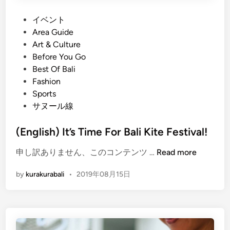
P
イベント
o
Area Guide
s
Art & Culture
t
Before You Go
e
Best Of Bali
d
Fashion
i
Sports
n
サヌール線
(English) It’s Time For Bali Kite Festival!
(
申し訳ありません、このコンテンツ …
Read more
E
by
kurakurabali
•
2019年08月15日
n
g
l
i
s