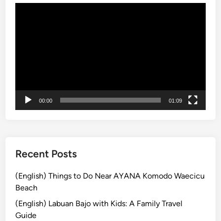
動
u
画
r
プ
a
レ
K
ー
u
ヤ
r
ー
a
B
00:00
01:09
u
s
S
t
o
Recent Posts
p
L
(English) Things to Do Near AYANA Komodo Waecicu
i
Beach
n
(English) Labuan Bajo with Kids: A Family Travel
e
Guide