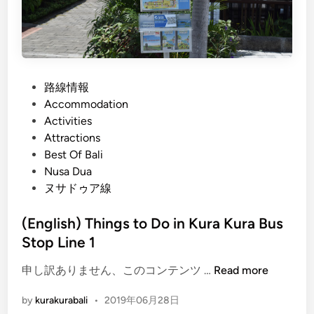
t
e
c
t
e
P
路線情報
d
o
Accommodation
M
s
Activities
e
t
Attractions
n
e
Best Of Bali
’
d
Nusa Dua
s
i
ヌサドゥア線
C
n
T
(English) Things to Do in Kura Kura Bus
#
Stop Line 1
3
K
(
申し訳ありません、このコンテンツ …
Read more
e
E
r
by
kurakurabali
•
2019年06月28日
n
a