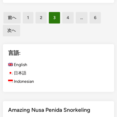
g
m
l
a
投
i
s
前へ
1
2
3
4
…
6
s
稿
,
h
B
次へ
の
)
a
ペ
T
l
h
ー
i
言語:
i
,
ジ
n
I
送
English
g
n
り
s
日本語
d
t
o
Indonesian
o
n
D
e
o
s
i
i
n
Amazing Nusa Penida Snorkeling
a
K