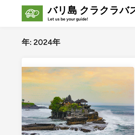
Skip
バリ島 クラクラバ
to
content
Let us be your guide!
年:
2024年