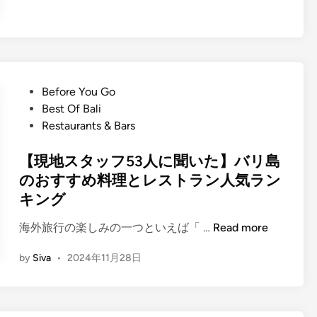
g
l
i
s
h
P
Before You Go
)
o
Best Of Bali
9
s
Restaurants & Bars
T
t
o
e
【現地スタッフ53人に聞いた】バリ島
p
d
のおすすめ料理とレストラン人気ラン
T
i
キング
h
n
i
【
海外旅行の楽しみの一つといえば「 …
Read more
n
現
g
by
Siva
•
2024年11月28日
地
s
ス
t
タ
o
ッ