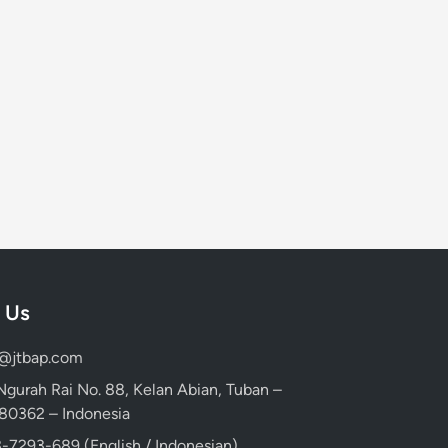
 Us
d@jtbap.com
 Ngurah Rai No. 88, Kelan Abian, Tuban –
, 80362 – Indonesia
-7293-689 (English / Indonesian)