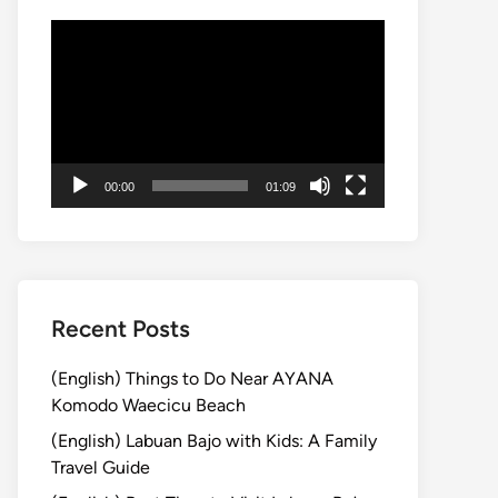
動
画
プ
レ
ー
ヤ
00:00
01:09
ー
Recent Posts
(English) Things to Do Near AYANA
Komodo Waecicu Beach
(English) Labuan Bajo with Kids: A Family
Travel Guide