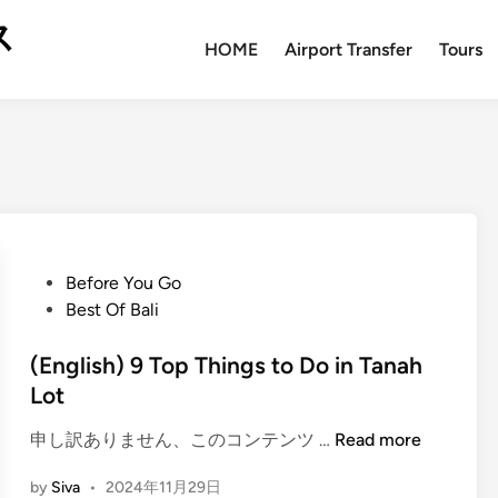
ス
HOME
Airport Transfer
Tours
P
Before You Go
o
Best Of Bali
s
t
(English) 9 Top Things to Do in Tanah
e
Lot
d
(
申し訳ありません、このコンテンツ …
Read more
i
E
n
by
Siva
•
2024年11月29日
n