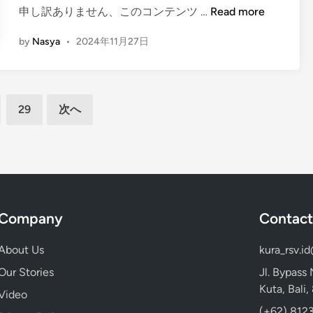
t
(
申し訳ありません、このコンテンツ …
Read more
t
T
E
T
by
Nasya
•
2024年11月27日
e
n
e
m
g
m
p
l
p
l
i
l
29
次へ
e
s
e
h
)
7
F
a
r
Company
Contact
m
-
About Us
kura_rsv.i
t
Our Stories
Jl. Bypass
o
Kuta, Bali
Video
-
(+62) 8123
T