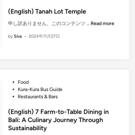
理
u
s
と
n
t
(English) Tanah Lot Temple
レ
F
e
ス
(
申し訳ありません、このコンテンツ …
Read more
a
d
ト
E
c
i
ラ
by
Siva
•
2024年11月27日
n
t
n
ン
g
s
人
l
A
気
i
b
ラ
s
o
ン
h
u
キ
)
P
Food
t
ン
T
o
Kura-Kura Bus Guide
T
グ
a
s
Restaurants & Bars
a
n
t
n
a
e
(English) 7 Farm-to-Table Dining in
a
h
d
Bali: A Culinary Journey Through
h
L
i
L
Sustainability
o
n
o