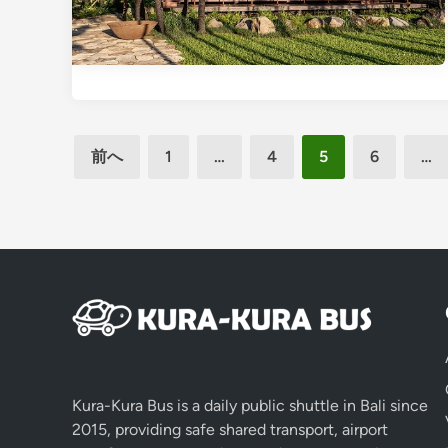
投
前へ
1
…
4
5
6
…
稿
の
ペ
ー
ジ
送
り
Kura-Kura Bus is a daily public shuttle in Bali since
2015, providing safe shared transport, airport