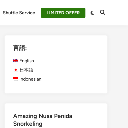
Switch
Shuttle Service
LIMITED OFFER
Open
to
Search
dark
mode
言語:
English
日本語
Indonesian
Amazing Nusa Penida
Snorkeling