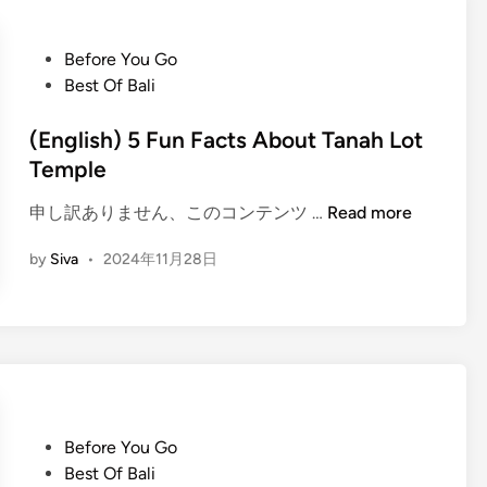
D
フ
o
5
i
P
Before You Go
3
n
o
Best Of Bali
人
T
s
に
a
t
(English) 5 Fun Facts About Tanah Lot
聞
n
e
Temple
い
a
d
た
(
h
申し訳ありません、このコンテンツ …
Read more
i
】
E
L
n
バ
by
Siva
•
2024年11月28日
n
o
リ
g
t
島
l
の
i
お
s
す
h
す
)
め
5
P
Before You Go
料
F
o
Best Of Bali