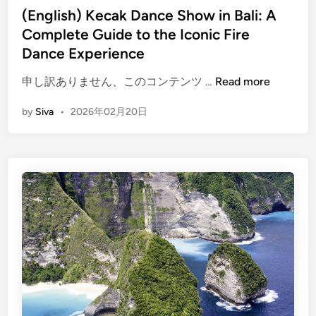
n
(English) Kecak Dance Show in Bali: A
6
Complete Guide to the Iconic Fire
:
E
Dance Experience
n
(
申し訳ありません、このコンテンツ …
Read more
t
E
r
by
Siva
•
2026年02月20日
n
a
g
n
l
c
i
e
s
F
h
e
)
e
K
s
e
&
c
M
a
u
k
s