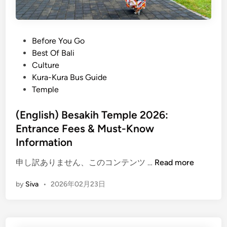
P
Before You Go
o
Best Of Bali
s
Culture
t
Kura-Kura Bus Guide
e
Temple
d
i
(English) Besakih Temple 2026:
n
Entrance Fees & Must-Know
Information
(
申し訳ありません、このコンテンツ …
Read more
E
by
Siva
•
2026年02月23日
n
g
l
i