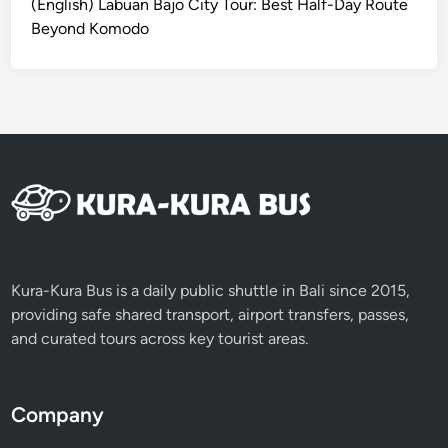
(English) Labuan Bajo City Tour: Best Half-Day Route
E
Beyond Komodo
x
p
l
o
r
e
i
n
B
a
l
Kura-Kura Bus is a daily public shuttle in Bali since 2015,
i
providing safe shared transport, airport transfers, passes,
and curated tours across key tourist areas.
Company