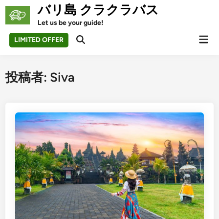
Skip
バリ島 クラクラバス
to
Let us be your guide!
content
Mai
LIMITED OFFER
Open
Men
Search
投稿者:
Siva