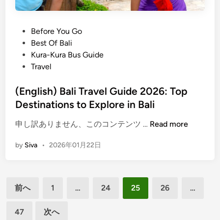
e
n
B
n
e
e
c
P
Before You Go
D
s
e
o
Best Of Bali
a
t
s
Kura-Kura Bus Guide
y
B
t
Travel
B
e
e
a
a
d
(English) Bali Travel Guide 2026: Top
l
c
i
Destinations to Explore in Bali
i
h
n
T
&
(
申し訳ありません、このコンテンツ …
Read more
o
N
E
u
o
by
Siva
•
2026年01月22日
n
r
.
g
2
1
l
0
6
投
i
2
i
前へ
1
…
24
25
26
…
s
稿
6
n
h
f
t
47
次へ
の
)