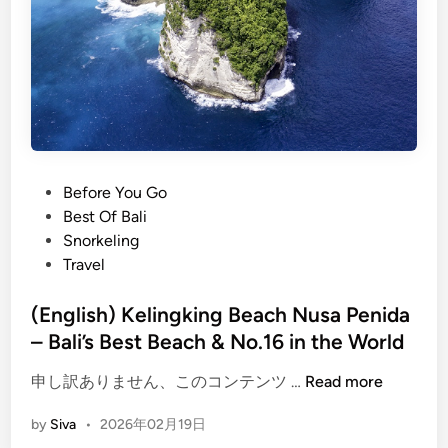
D
t
a
-
n
K
c
n
e
o
S
w
h
I
o
n
P
Before You Go
w
f
o
Best Of Bali
i
o
s
Snorkeling
n
r
t
Travel
B
m
e
a
a
d
(English) Kelingking Beach Nusa Penida
l
t
i
– Bali’s Best Beach & No.16 in the World
i
i
n
:
o
(
申し訳ありません、このコンテンツ …
Read more
A
n
E
C
by
Siva
•
2026年02月19日
n
o