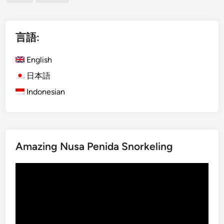
o
h
ペ
B
r
e
a
ー
C
W
l
言語:
o
o
ジ
i
u
r
送
T
English
p
l
り
r
l
d
日本語
a
e
Indonesian
v
s
e
l
G
u
Amazing Nusa Penida Snorkeling
i
d
動
e
画
2
プ
0
レ
2
ー