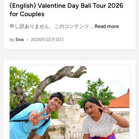
c
i
(English) Valentine Day Bali Tour 2026
n
h
n
for Couples
i
N
c
(
u
申し訳ありません、このコンテンツ …
Read more
F
E
s
i
by
Siva
•
2026年02月12日
n
a
r
g
P
e
l
e
D
i
n
a
s
i
n
h
d
c
)
a
e
V
–
E
a
B
x
l
a
p
e
l
e
n
i
r
t
’
i
i
s