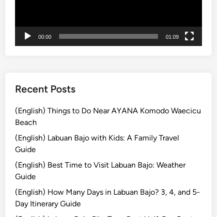
6
ヤ
:
ー
T
o
00:00
01:09
p
D
e
s
Recent Posts
t
i
(English) Things to Do Near AYANA Komodo Waecicu
n
Beach
a
(English) Labuan Bajo with Kids: A Family Travel
t
Guide
i
o
(English) Best Time to Visit Labuan Bajo: Weather
n
Guide
s
(English) How Many Days in Labuan Bajo? 3, 4, and 5-
t
Day Itinerary Guide
o