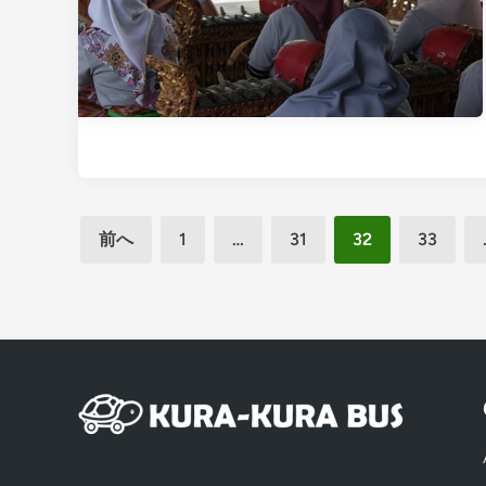
投
前へ
1
…
31
32
33
稿
の
ペ
ー
ジ
送
り