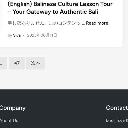
l
n
(English) Balinese Culture Lesson Tour
l
h
M
– Your Gateway to Authentic Bali
i
o
u
n
r
s
(
申し訳ありません、このコンテンツ …
Read more
e
e
i
E
s
E
by
Siva
•
2025年08月11日
c
n
e
x
T
g
C
c
o
l
u
u
u
i
l
r
…
47
次へ
r
s
t
s
–
h
u
i
G
)
r
o
a
B
e
n
m
a
L
G
e
l
e
u
l
i
Company
s
Contact
i
a
n
s
d
n
e
About Us
o
kura_rsv.i
e
M
s
n