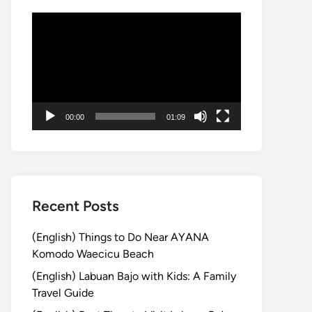
動
画
プ
レ
ー
ヤ
00:00
01:09
ー
Recent Posts
(English) Things to Do Near AYANA
Komodo Waecicu Beach
(English) Labuan Bajo with Kids: A Family
Travel Guide