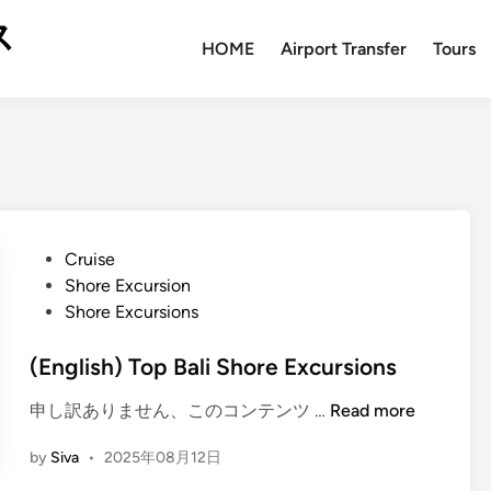
ス
HOME
Airport Transfer
Tours
P
Cruise
o
Shore Excursion
s
Shore Excursions
t
e
(English) Top Bali Shore Excursions
d
(
申し訳ありません、このコンテンツ …
Read more
i
E
n
by
Siva
•
2025年08月12日
n
g