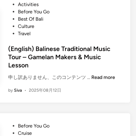
x
P
Activities
h
c
o
Before You Go
)
u
s
Best Of Bali
E
r
t
Culture
x
s
e
Travel
p
i
d
e
o
i
(English) Balinese Traditional Music
r
n
n
Tour – Gamelan Makers & Music
i
s
Lesson
e
n
(
申し訳ありません、このコンテンツ …
Read more
c
E
e
by
Siva
•
2025年08月12日
n
B
g
a
l
l
i
i
s
’
P
Before You Go
h
s
o
Cruise
)