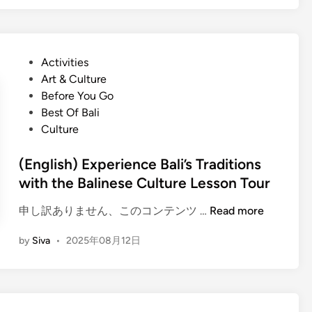
l
i
s
P
Activities
h
o
Art & Culture
)
s
Before You Go
T
t
Best Of Bali
o
e
Culture
p
d
B
i
(English) Experience Bali’s Traditions
a
n
with the Balinese Culture Lesson Tour
l
i
(
申し訳ありません、このコンテンツ …
Read more
S
E
h
by
Siva
•
2025年08月12日
n
o
g
r
l
e
i
E
s