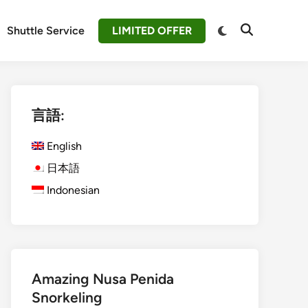
Switch
Shuttle Service
LIMITED OFFER
Open
to
Search
dark
mode
言語:
English
日本語
Indonesian
Amazing Nusa Penida
Snorkeling