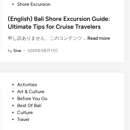
T
s
Shore Excursion
B
r
t
a
a
e
(English) Bali Shore Excursion Guide:
l
d
d
Ultimate Tips for Cruise Travelers
i
i
i
n
t
(
申し訳ありません、このコンテンツ …
Read more
n
e
i
E
s
o
by
Siva
•
2025年08月11日
n
e
n
g
T
s
l
r
w
i
a
i
s
d
P
Activities
t
h
i
o
Art & Culture
h
)
t
s
Before You Go
t
B
i
t
Best Of Bali
h
a
o
e
Culture
e
l
n
d
Travel
B
i
a
i
a
S