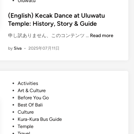
Uluwatu
(English) Kecak Dance at Uluwatu
Temple: History, Story & Guide
(
申し訳ありません、このコンテンツ …
Read more
E
by
Siva
•
2025年07月11日
n
g
l
i
s
P
Activities
h
o
Art & Culture
)
s
Before You Go
K
t
Best Of Bali
e
e
Culture
c
d
Kura-Kura Bus Guide
a
i
Temple
k
n
Travel