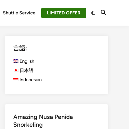
Switch
Shuttle Service
LIMITED OFFER
Open
to
Search
dark
mode
言語:
English
日本語
Indonesian
Amazing Nusa Penida
Snorkeling