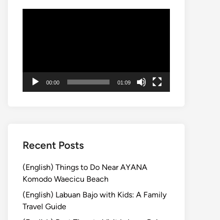
動
画
プ
レ
ー
ヤ
00:00
01:09
ー
Recent Posts
(English) Things to Do Near AYANA
Komodo Waecicu Beach
(English) Labuan Bajo with Kids: A Family
Travel Guide