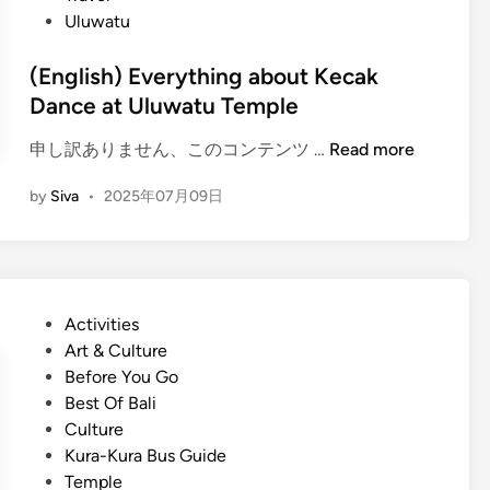
a
e
n
Uluwatu
t
:
u
H
(English) Everything about Kecak
S
i
Dance at Uluwatu Temple
u
s
n
t
(
申し訳ありません、このコンテンツ …
Read more
s
o
E
e
by
Siva
•
2025年07月09日
r
n
t
y
g
K
,
l
e
S
i
c
t
s
a
P
Activities
o
h
k
o
Art & Culture
r
)
D
s
Before You Go
y
E
a
t
Best Of Bali
&
v
n
e
Culture
G
e
c
d
Kura-Kura Bus Guide
u
r
e
i
Temple
i
y