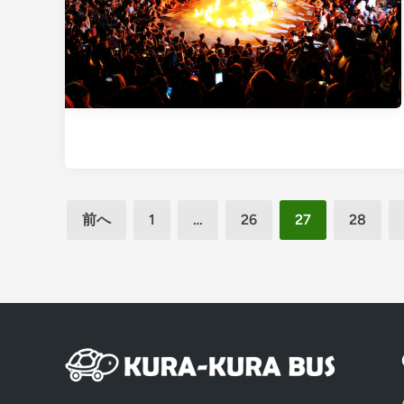
投
前へ
1
…
26
27
28
稿
の
ペ
ー
ジ
送