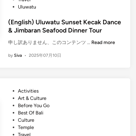
D
Uluwatu
a
n
(English) Uluwatu Sunset Kecak Dance
c
& Jimbaran Seafood Dinner Tour
e
a
(
申し訳ありません、このコンテンツ …
Read more
t
E
U
by
Siva
•
2025年07月10日
n
l
g
u
l
w
i
a
s
t
P
Activities
h
u
o
Art & Culture
)
T
s
Before You Go
U
e
t
Best Of Bali
l
m
e
Culture
u
p
d
Temple
w
l
i
Travel