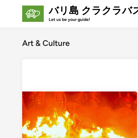
Skip
バリ島 クラクラバ
to
content
Let us be your guide!
Art & Culture