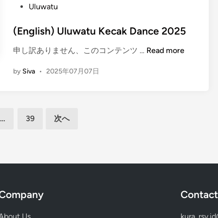
c
n
Uluwatu
n
t
e
e
u
a
(English) Uluwatu Kecak Dance 2025
r
K
t
T
e
(
申し訳ありません、このコンテンツ …
U
Read more
o
c
E
l
u
a
by
Siva
•
2025年07月07日
n
u
r
k
g
w
D
l
a
a
i
t
n
…
39
次へ
s
u
c
h
T
e
)
e
T
U
m
i
l
p
c
u
l
k
w
e
Company
Contact
e
a
t
t
About Us
kura_rsv.i