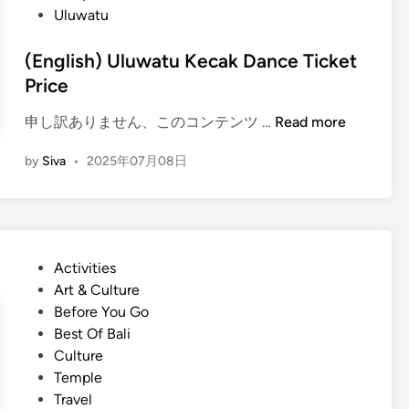
&
n
Uluwatu
d
t
J
e
h
i
(English) Uluwatu Kecak Dance Ticket
i
m
Price
n
b
g
a
(
申し訳ありません、このコンテンツ …
Read more
a
r
E
b
by
Siva
•
2025年07月08日
a
n
o
n
g
u
S
l
t
e
i
K
a
s
e
P
Activities
f
h
c
o
Art & Culture
o
)
a
s
Before You Go
o
U
k
t
Best Of Bali
d
l
D
e
Culture
D
u
a
d
Temple
i
w
n
i
Travel
n
a