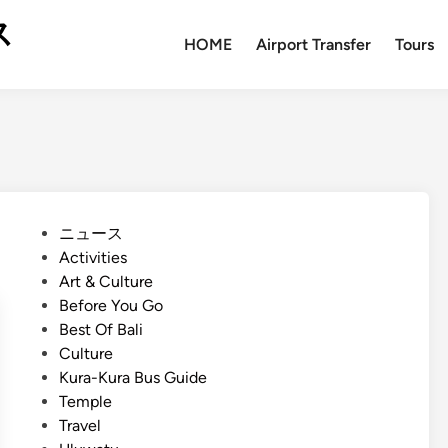
ス
HOME
Airport Transfer
Tours
P
ニュース
o
Activities
s
Art & Culture
t
Before You Go
e
Best Of Bali
d
Culture
i
Kura-Kura Bus Guide
n
Temple
Travel