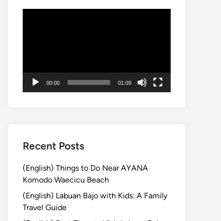
動
画
プ
レ
ー
ヤ
00:00
01:09
ー
Recent Posts
(English) Things to Do Near AYANA
Komodo Waecicu Beach
(English) Labuan Bajo with Kids: A Family
Travel Guide