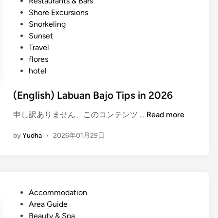
Restaurants & Bars
Shore Excursions
Snorkeling
Sunset
Travel
flores
hotel
(English) Labuan Bajo Tips in 2026
(
申し訳ありません、このコンテンツ …
Read more
E
by
Yudha
•
2026年01月29日
n
g
l
i
s
P
Accommodation
h
o
Area Guide
)
s
Beauty & Spa