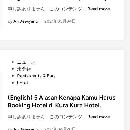
u
d
a
(
申し訳ありません、このコンテンツ …
Read more
a
i
n
E
n
n
y
by
Ari Dewiyanti
•
2021年05月04日
n
B
O
g
a
u
l
j
t
i
o
i
s
–
n
h
C
g
P
ニュース
)
o
i
o
未分類
M
m
n
s
Restaurants & Bars
a
p
B
t
hotel
c
l
a
e
a
e
l
d
(English) 5 Alasan Kenapa Kamu Harus
V
t
i
i
Booking Hotel di Kura Kura Hotel.
i
e
:
n
l
G
(
申し訳ありません、このコンテンツ …
Read more
W
l
u
E
h
a
i
by
Ari Dewiyanti
•
2021年04月28日