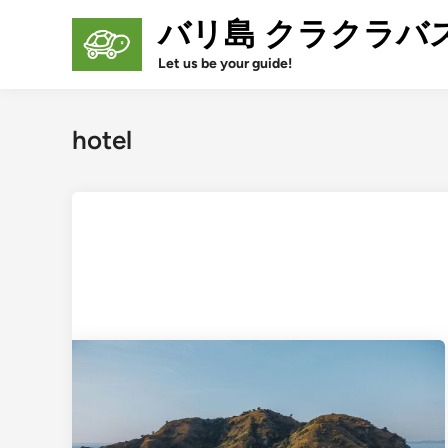
Skip
バリ島 クラクラバ
to
content
Let us be your guide!
hotel