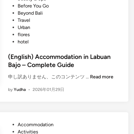
L
t
Before You Go
a
e
Beyond Bali
b
d
Travel
u
i
Urban
a
n
flores
n
hotel
B
a
(English) Accommodation in Labuan
j
Bajo – Complete Guide
o
T
(
申し訳ありません、このコンテンツ …
Read more
i
E
p
by
Yudha
•
2026年01月29日
n
s
g
i
l
n
i
2
s
0
P
Accommodation
h
2
o
Activities
)