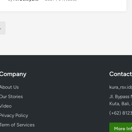
n
y
a
d
g
I
n
e
l
t
d
i
’
S
へ
s
s
p
h
t
a
)
h
S
5
e
e
A
P
m
l
e
i
a
r
Company
Contact
n
s
f
y
a
e
About Us
kura_rsv.i
a
n
c
k
Our Stories
Jl. Bypass
K
t
Kuta, Bali
Video
e
C
(+62) 8123
n
h
Privacy Policy
a
o
Term of Services
p
More In
i