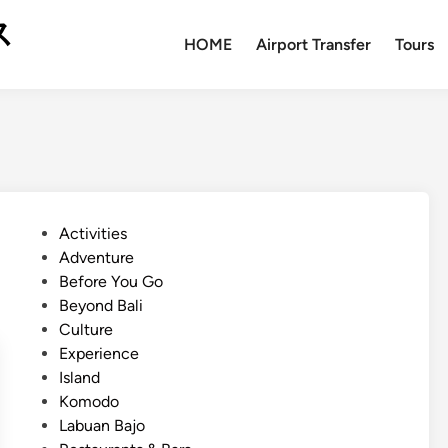
ス
HOME
Airport Transfer
Tours
P
Activities
o
Adventure
s
Before You Go
t
Beyond Bali
e
Culture
d
Experience
i
Island
n
Komodo
Labuan Bajo