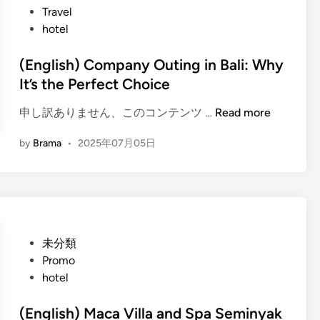
6
s
Travel
A
t
hotel
c
e
c
d
(English) Company Outing in Bali: Why
o
i
It’s the Perfect Choice
m
n
m
(
申し訳ありません、このコンテンツ …
Read more
o
E
d
by
Brama
•
2025年07月05日
n
a
g
t
l
i
i
o
s
n
h
i
P
未分類
)
n
o
Promo
C
L
s
hotel
o
a
t
m
b
e
(English) Maca Villa and Spa Seminyak
p