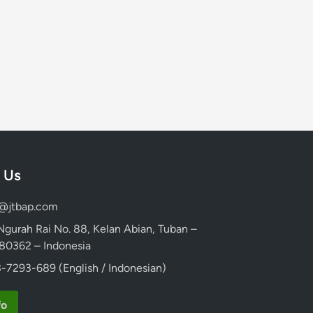
 Us
d@jtbap.com
 Ngurah Rai No. 88, Kelan Abian, Tuban –
, 80362 – Indonesia
-7293-689 (English / Indonesian)
fo