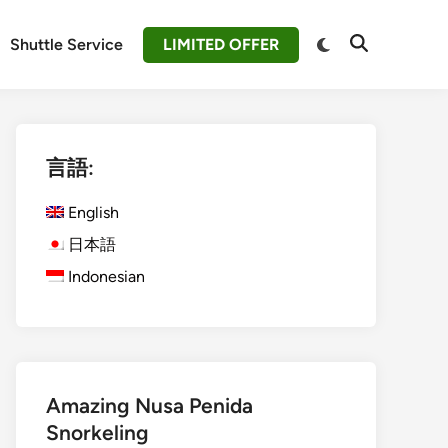
Switch
Shuttle Service
LIMITED OFFER
Open
to
Search
dark
mode
言語:
English
日本語
Indonesian
Amazing Nusa Penida
Snorkeling