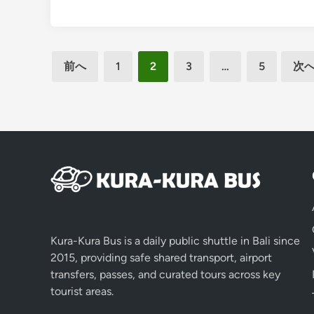
投
前へ
1
2
3
…
5
次
稿
の
ペ
ー
ジ
送
り
Kura-Kura Bus is a daily public shuttle in Bali since
2015, providing safe shared transport, airport
transfers, passes, and curated tours across key
tourist areas.