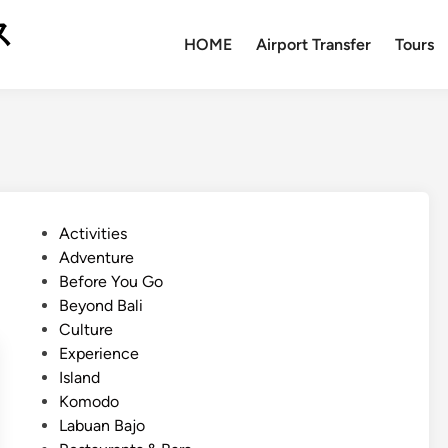
ス
HOME
Airport Transfer
Tours
P
Activities
o
Adventure
s
Before You Go
t
Beyond Bali
e
Culture
d
Experience
i
Island
n
Komodo
Labuan Bajo