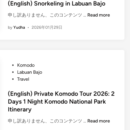
n
(English) Snorkeling in Labuan Bajo
n
B
(
申し訳ありません、このコンテンツ …
Read more
a
E
j
by
Yudha
•
2026年01月29日
n
o
g
i
l
s
i
l
s
a
h
P
Komodo
n
)
o
Labuan Bajo
d
S
s
Travel
h
n
t
o
o
e
(English) Private Komodo Tour 2026: 2
p
r
d
Days 1 Night Komodo National Park
p
k
i
Itinerary
i
e
n
n
l
(
申し訳ありません、このコンテンツ …
Read more
g
i
E