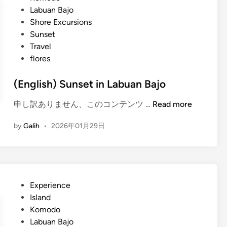
L
t
Labuan Bajo
a
e
Shore Excursions
b
d
Sunset
u
i
Travel
a
n
flores
n
B
(English) Sunset in Labuan Bajo
a
j
(
申し訳ありません、このコンテンツ …
Read more
o
E
T
by
Galih
•
2026年01月29日
n
i
g
p
l
s
i
i
s
n
P
Experience
h
2
o
Island
)
0
s
Komodo
S
2
t
Labuan Bajo
u