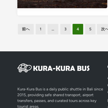
投
前へ
1
…
3
4
5
次
稿
の
ペ
ー
ジ
送
り
Kura-Kura Bus is a daily public shuttle in Bali since
2015, providing safe shared transport, airport
transfers, passes, and curated tours across key
tourist areas.