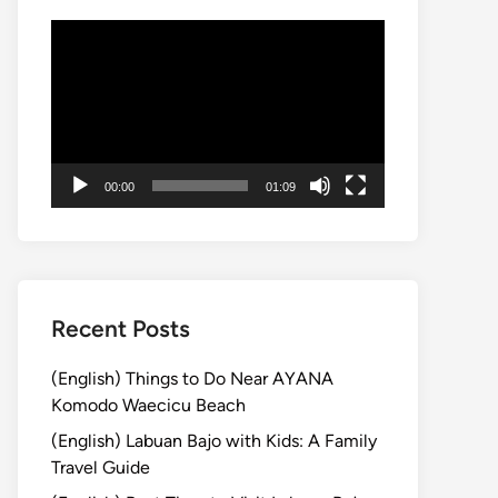
動
画
プ
レ
ー
ヤ
00:00
01:09
ー
Recent Posts
(English) Things to Do Near AYANA
Komodo Waecicu Beach
(English) Labuan Bajo with Kids: A Family
Travel Guide