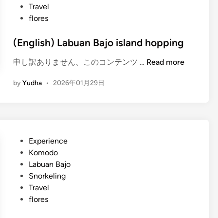
6
e
Travel
n
d
flores
s
i
e
n
(English) Labuan Bajo island hopping
t
i
(
申し訳ありません、このコンテンツ …
Read more
n
E
L
by
Yudha
•
2026年01月29日
n
a
g
b
l
u
i
a
s
n
P
Experience
h
B
o
Komodo
)
a
s
Labuan Bajo
L
j
t
Snorkeling
a
o
e
Travel
b
d
flores
u
i
a