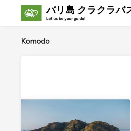
Skip
バリ島 クラクラバ
to
content
Let us be your guide!
Komodo