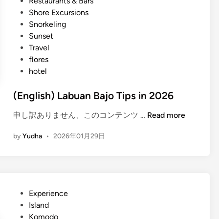
Restaurants & Bars
Shore Excursions
Snorkeling
Sunset
Travel
flores
hotel
(English) Labuan Bajo Tips in 2026
(
申し訳ありません、このコンテンツ …
Read more
E
by
Yudha
•
2026年01月29日
n
g
l
i
s
P
Experience
h
o
Island
)
s
Komodo