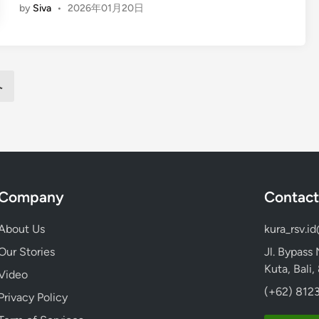
n
by
Siva
•
2026年01月20日
n
g
g
i
l
n
i
L
s
へ
a
h
b
)
u
P
a
r
n
i
B
v
Company
Contact
a
a
j
t
About Us
kura_rsv.i
o
e
K
Our Stories
Jl. Bypass
o
Kuta, Bali
Video
m
(+62) 8123
Privacy Policy
o
d