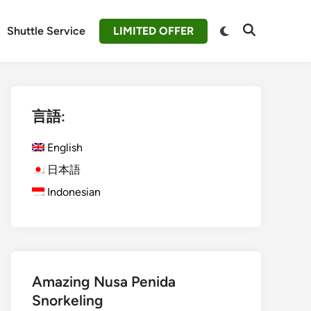
Switch
Shuttle Service
LIMITED OFFER
Open
to
Search
dark
mode
言語:
English
日本語
Indonesian
Amazing Nusa Penida
Snorkeling