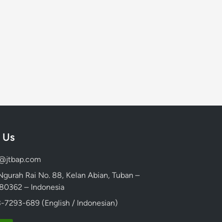
 Us
d@jtbap.com
 Ngurah Rai No. 88, Kelan Abian, Tuban –
, 80362 – Indonesia
-7293-689 (English / Indonesian)