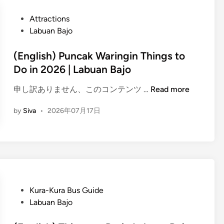
i
h
d
)
P
Attractions
e
L
o
Labuan Bajo
J
a
s
u
b
t
(English) Puncak Waringin Things to
l
u
e
Do in 2026 | Labuan Bajo
y
a
d
2
(
n
申し訳ありません、このコンテンツ …
Read more
i
0
E
B
n
2
by
Siva
•
2026年07月17日
n
a
6
g
j
:
l
o
U
i
T
r
s
h
b
h
i
a
)
n
P
Kura-Kura Bus Guide
n
P
g
o
Labuan Bajo
D
u
s
s
i
n
t