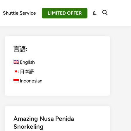
Switch
Shuttle Service
LIMITED OFFER
Open
to
Search
dark
mode
言語:
English
日本語
Indonesian
Amazing Nusa Penida
Snorkeling