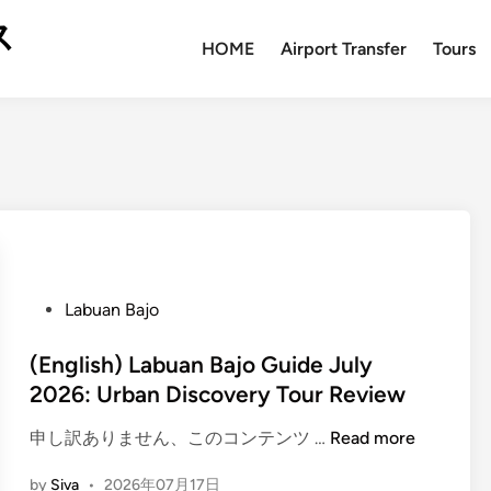
ス
HOME
Airport Transfer
Tours
P
Labuan Bajo
o
s
(English) Labuan Bajo Guide July
t
2026: Urban Discovery Tour Review
e
(
申し訳ありません、このコンテンツ …
Read more
d
E
i
by
Siva
•
2026年07月17日
n