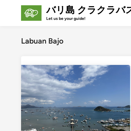
Skip
バリ島 クラクラバ
to
content
Let us be your guide!
Labuan Bajo