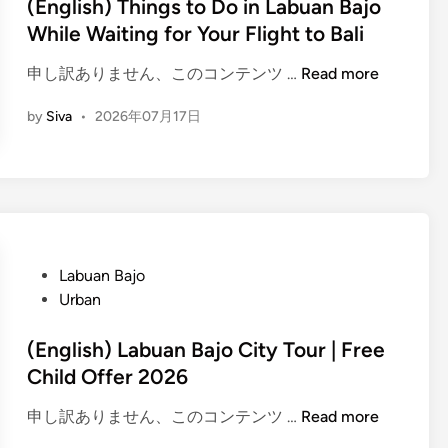
t
(English) Things to Do in Labuan Bajo
s
c
o
e
While Waiting for Your Flight to Bali
c
a
D
d
o
k
o
(
申し訳ありません、このコンテンツ …
Read more
i
v
W
2
E
n
e
a
0
by
Siva
•
2026年07月17日
n
r
r
2
g
y
i
6
l
T
n
:
i
o
g
9
s
u
i
P
h
r
n
l
)
P
Labuan Bajo
R
T
a
T
o
Urban
e
h
c
h
s
v
i
e
i
t
(English) Labuan Bajo City Tour | Free
i
n
s
n
e
Child Offer 2026
e
g
B
g
d
w
s
e
s
(
申し訳ありません、このコンテンツ …
Read more
i
t
y
t
E
n