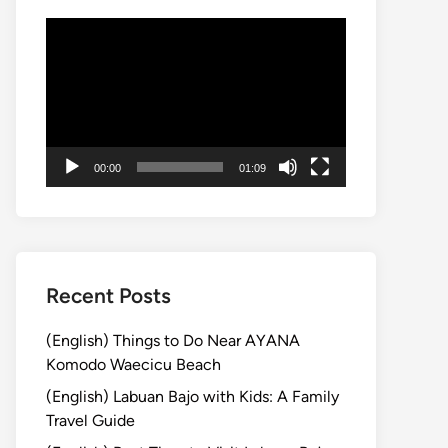
動
画
プ
レ
ー
ヤ
00:00
01:09
ー
Recent Posts
(English) Things to Do Near AYANA
Komodo Waecicu Beach
(English) Labuan Bajo with Kids: A Family
Travel Guide