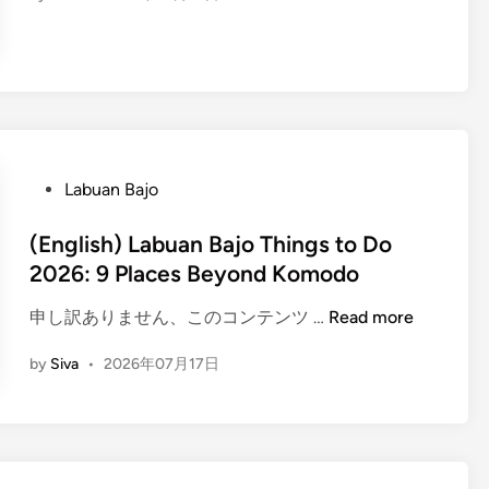
n
g
l
i
s
h
)
L
P
Labuan Bajo
a
o
b
s
(English) Labuan Bajo Things to Do
u
t
2026: 9 Places Beyond Komodo
a
e
n
(
申し訳ありません、このコンテンツ …
Read more
d
B
E
i
a
by
Siva
•
2026年07月17日
n
n
j
g
o
l
G
i
u
s