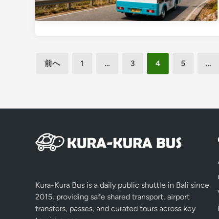
投
前へ
1
…
3
4
5
…
稿
の
ペ
ー
ジ
送
り
Kura-Kura Bus is a daily public shuttle in Bali since
2015, providing safe shared transport, airport
transfers, passes, and curated tours across key