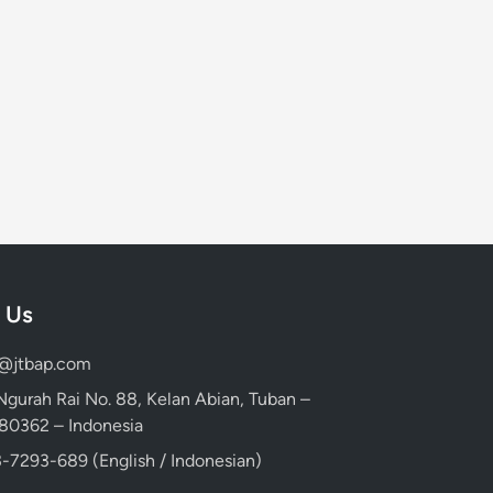
 Us
d@jtbap.com
 Ngurah Rai No. 88, Kelan Abian, Tuban –
, 80362 – Indonesia
-7293-689 (English / Indonesian)