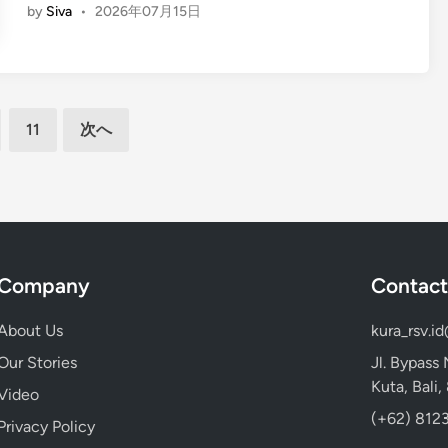
o
o
o
by
Siva
•
2026年07月15日
n
D
n
D
g
o
d
o
l
i
K
i
i
n
o
n
s
2
m
L
11
次へ
h
0
o
a
)
2
d
b
L
6
o
u
a
|
a
b
L
n
u
a
B
a
Company
Contact
b
a
n
u
j
B
About Us
kura_rsv.i
a
o
a
n
Our Stories
Jl. Bypass
W
j
B
Kuta, Bali
h
Video
o
a
i
(+62) 8123
C
Privacy Policy
j
l
i