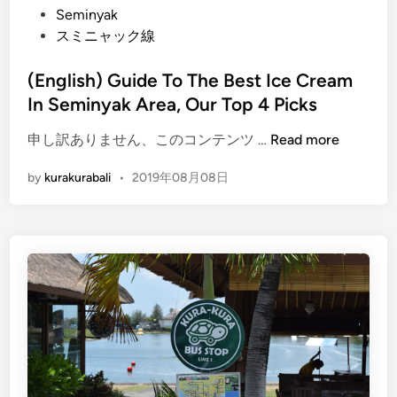
t
e
Seminyak
i
d
スミニャック線
v
i
a
n
(English) Guide To The Best Ice Cream
l
In Seminyak Area, Our Top 4 Picks
!
(
申し訳ありません、このコンテンツ …
Read more
E
by
kurakurabali
•
2019年08月08日
n
g
l
i
s
h
)
G
u
i
d