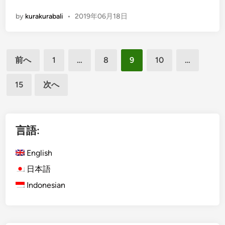
1
E
by
kurakurabali
•
2019年06月18日
n
g
l
投
i
前へ
1
…
8
9
10
…
s
稿
h
15
次へ
の
)
ペ
T
h
ー
i
言語:
ジ
n
送
g
English
り
T
日本語
o
Indonesian
D
o
I
n