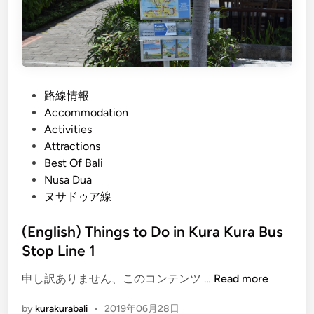
e
T
o
T
h
P
路線情報
e
o
Accommodation
B
s
Activities
e
t
Attractions
s
e
Best Of Bali
t
d
Nusa Dua
I
i
ヌサドゥア線
c
n
e
(English) Things to Do in Kura Kura Bus
C
Stop Line 1
r
e
(
申し訳ありません、このコンテンツ …
Read more
a
E
m
by
kurakurabali
•
2019年06月28日
n