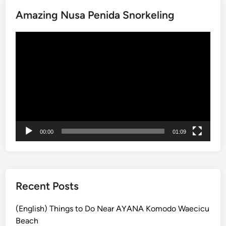
K
Amazing Nusa Penida Snorkeling
u
r
動
a
画
K
プ
u
レ
r
ー
a
ヤ
B
ー
u
s
00:00
01:09
S
t
o
p
Recent Posts
–
L
(English) Things to Do Near AYANA Komodo Waecicu
i
Beach