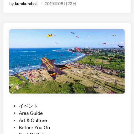
by
kurakurabali
•
2019年08月22日
n
g
l
i
s
h
)
T
h
i
n
g
s
T
o
P
イベント
D
o
Area Guide
o
s
Art & Culture
a
t
Before You Go