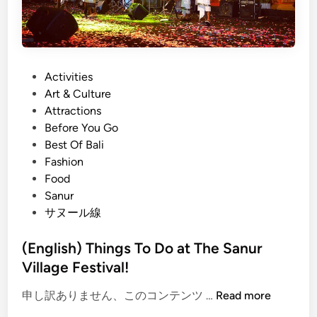
P
Activities
o
Art & Culture
s
Attractions
t
Before You Go
e
Best Of Bali
d
Fashion
i
Food
n
Sanur
サヌール線
(English) Things To Do at The Sanur
Village Festival!
(
申し訳ありません、このコンテンツ …
Read more
E