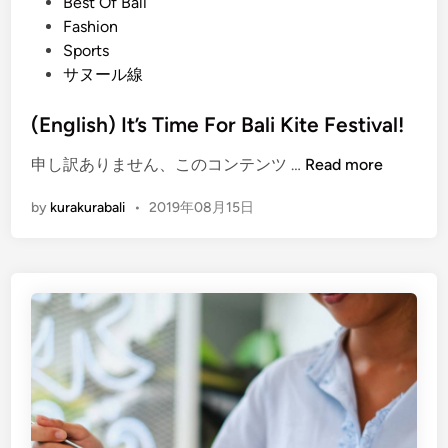
t
e
Best Of Bali
T
d
Fashion
h
i
Sports
e
n
サヌール線
S
a
(English) It’s Time For Bali Kite Festival!
n
(
申し訳ありません、このコンテンツ …
Read more
u
E
r
by
kurakurabali
•
2019年08月15日
n
V
g
i
l
l
i
l
s
a
h
g
)
e
I
F
t
e
’
s