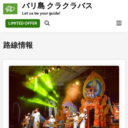
Skip
バリ島 クラクラバス
to
Let us be your guide!
content
Mai
LIMITED OFFER
Open
Men
Search
路線情報