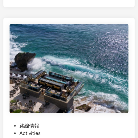
I
g
n
l
S
i
e
s
m
h
i
)
n
T
y
h
a
i
k
n
A
g
r
s
e
t
a
o
,
D
O
o
u
i
P
路線情報
r
n
o
Activities
T