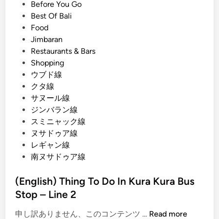
K
s
Before You Go
o
u
t
Best Of Bali
p
r
e
Food
4
a
d
Jimbaran
P
K
i
Restaurants & Bars
i
u
n
Shopping
c
r
ウブド線
k
a
クタ線
s
B
サヌール線
u
ジンバラン線
s
スミニャック線
S
ヌサドゥア線
t
レギャン線
o
南ヌサドゥア線
p
L
(English) Thing To Do In Kura Kura Bus
i
Stop – Line 2
n
e
(
申し訳ありません、このコンテンツ …
Read more