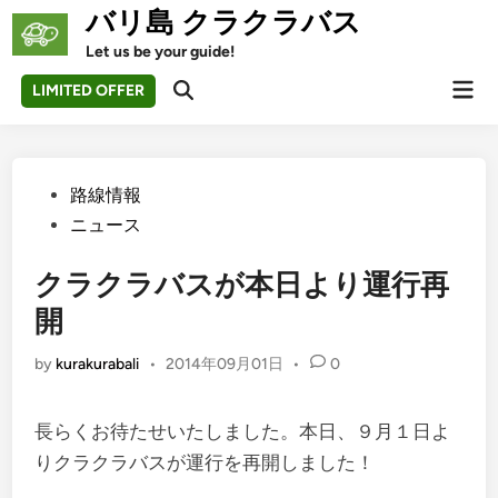
Skip
バリ島 クラクラバス
to
Let us be your guide!
content
Mai
LIMITED OFFER
Open
Men
Search
Posted
路線情報
in
ニュース
クラクラバスが本日より運行再
開
by
kurakurabali
•
2014年09月01日
•
0
長らくお待たせいたしました。本日、９月１日よ
りクラクラバスが運行を再開しました！