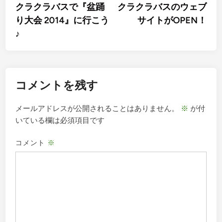
article:
artic
クラクラバスで『盆踊
クラクラバスのウェブ
稿
り大会 2014』に行こう
サイトがOPEN！
ナ
♪
ビ
ゲ
ー
コメントを残す
シ
ョ
メールアドレスが公開されることはありません。
※
が付
ン
いている欄は必須項目です
コメント
※