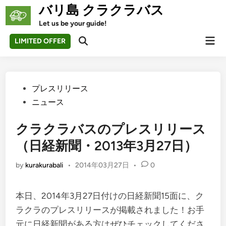
Skip
バリ島 クラクラバス
to
Let us be your guide!
content
Mai
LIMITED OFFER
Open
Men
Search
Posted
プレスリリース
in
ニュース
クラクラバスのプレスリリース
（日経新聞・2013年3月27日）
by
kurakurabali
•
2014年03月27日
•
0
本日、2014年3月27日付けの日経新聞15面に、ク
ラクラのプレスリリースが掲載されました！お手
元に日経新聞がある方はぜひチェックしてくださ