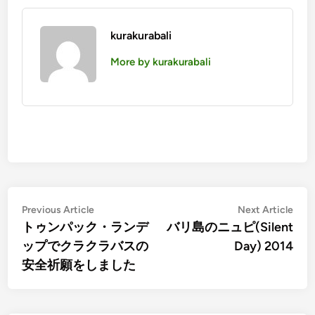
kurakurabali
More by kurakurabali
投
Previous
Nex
Previous Article
Next Article
article:
artic
トゥンパック・ランデ
バリ島のニュピ(Silent
稿
ップでクラクラバスの
Day) 2014
ナ
安全祈願をしました
ビ
ゲ