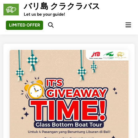
Skip
バリ島 クラクラバス
to
Let us be your guide!
content
Mai
LIMITED OFFER
Open
Men
Search