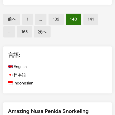
d
r
o
a
投
n
H
前へ
1
…
139
140
141
e
i
稿
s
n
…
163
次へ
の
i
d
ペ
a
i
n
a
ー
)
D
言語:
ジ
L
a
送
i
r
English
り
b
i
日本語
u
T
Indonesian
r
h
a
e
n
R
M
i
e
t
Amazing Nusa Penida Snorkeling
w
z