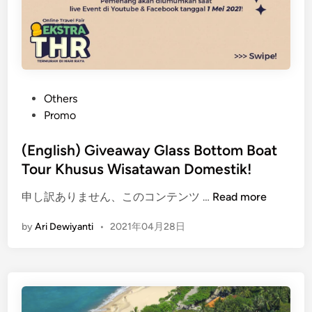
P
Others
o
Promo
s
t
(English) Giveaway Glass Bottom Boat
e
Tour Khusus Wisatawan Domestik!
d
(
申し訳ありません、このコンテンツ …
Read more
i
E
n
by
Ari Dewiyanti
•
2021年04月28日
n
g
l
i
s