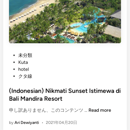
h
)
G
i
v
e
a
w
P
未分類
a
o
Kuta
y
s
hotel
G
t
クタ線
l
e
a
d
(Indonesian) Nikmati Sunset Istimewa di
s
i
Bali Mandira Resort
s
n
B
(
申し訳ありません、このコンテンツ …
Read more
o
I
t
by
Ari Dewiyanti
•
2021年04月20日
n
t