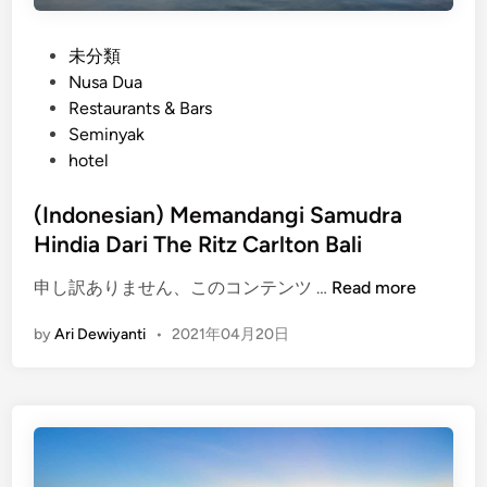
h
n
a
d
P
未分類
n
i
o
Nusa Dua
H
r
s
Restaurants & Bars
o
a
t
Seminyak
t
R
e
hotel
e
e
d
l
s
i
(Indonesian) Memandangi Samudra
N
o
n
Hindia Dari The Ritz Carlton Bali
y
r
a
t
(
申し訳ありません、このコンテンツ …
Read more
m
I
a
by
Ari Dewiyanti
•
2021年04月20日
n
n
d
d
o
i
n
S
e
a
s
n