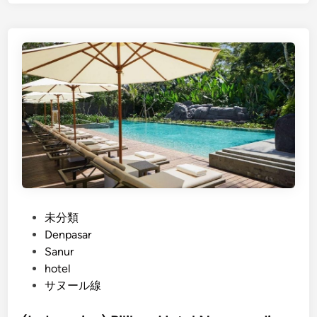
d
o
o
m
n
B
e
o
s
a
i
t
a
T
n
o
)
u
N
r
i
K
k
h
m
u
P
未分類
a
s
o
Denpasar
t
u
s
Sanur
i
s
t
hotel
S
W
e
サヌール線
u
i
d
n
s