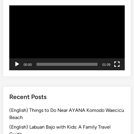
a
C
動
h
a
画
d
r
プ
i
l
レ
A
t
ー
y
o
ヤ
a
n
ー
n
B
a
a
00:00
01:09
R
l
e
i
s
o
Recent Posts
r
t
(English) Things to Do Near AYANA Komodo Waecicu
Beach
(English) Labuan Bajo with Kids: A Family Travel