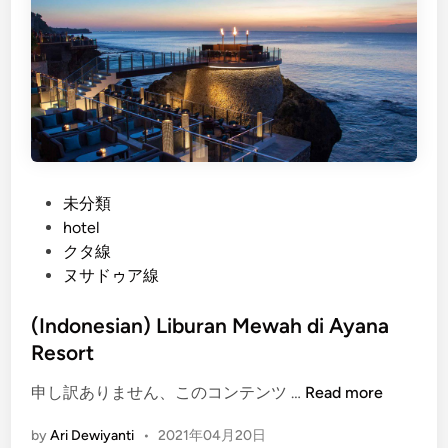
i
u
a
r
n
V
)
i
M
a
e
K
m
u
a
r
n
P
未分類
a
d
o
hotel
K
a
s
クタ線
u
n
t
ヌサドゥア線
r
g
e
a
i
d
(Indonesian) Liburan Mewah di Ayana
H
S
i
Resort
o
a
n
t
(
m
申し訳ありません、このコンテンツ …
Read more
e
I
u
l
by
Ari Dewiyanti
•
2021年04月20日
n
d