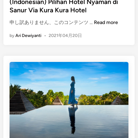
i
(Indonesian) Pilihan Hotel Nyaman di
s
a
n
Sanur Via Kura Kura Hotel
e
t
t
a
(
申し訳ありません、このコンテンツ …
Read more
I
w
I
s
a
by
Ari Dewiyanti
•
2021年04月20日
n
t
n
d
i
D
o
m
o
n
e
m
e
w
e
s
a
s
i
d
t
a
i
i
n
B
k
)
a
!
P
l
i
i
l
M
i
a