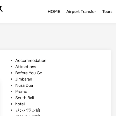
ス
HOME
Airport Transfer
Tours
P
Accommodation
o
Attractions
s
Before You Go
t
Jimbaran
e
Nusa Dua
d
Promo
i
South Bali
n
hotel
ジンバラン線