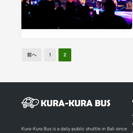
投
前へ
1
2
稿
の
ペ
ー
ジ
送
り
Kura-Kura Bus is a daily public shuttle in Bali since