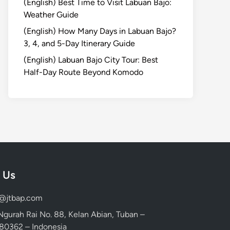
(English) Best Time to Visit Labuan Bajo:
Weather Guide
(English) How Many Days in Labuan Bajo?
3, 4, and 5-Day Itinerary Guide
(English) Labuan Bajo City Tour: Best
Half-Day Route Beyond Komodo
 Us
d@jtbap.com
 Ngurah Rai No. 88, Kelan Abian, Tuban –
, 80362 – Indonesia