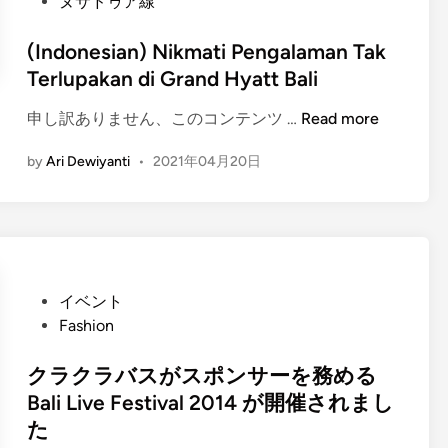
ヌサドゥア線
(Indonesian) Nikmati Pengalaman Tak
Terlupakan di Grand Hyatt Bali
(
申し訳ありません、このコンテンツ …
Read more
I
by
Ari Dewiyanti
•
2021年04月20日
n
d
o
n
e
s
P
イベント
i
o
Fashion
a
s
n
t
クラクラバスがスポンサーを務める
)
e
Bali Live Festival 2014 が開催されまし
N
d
た
i
i