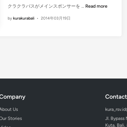
k
n
ク
クラクラバスがメインスポンサーを …
Read more
m
ラ
a
by
kurakurabali
•
2014年03月19日
ク
t
ラ
i
バ
P
ス
e
が
n
ス
g
ポ
a
ン
l
サ
a
ー
m
を
a
務
Company
Contact
n
め
T
る
About Us
kura_rsv.i
a
B
k
Our Stories
Jl. Bypass
a
T
Kuta, Bali