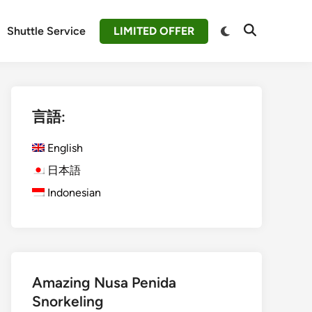
Switch
Shuttle Service
LIMITED OFFER
Open
to
Search
dark
mode
言語:
English
日本語
Indonesian
Amazing Nusa Penida
Snorkeling