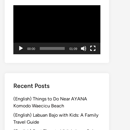
動
画
プ
レ
ー
ヤ
00:00
01:09
ー
Recent Posts
(English) Things to Do Near AYANA
Komodo Waecicu Beach
(English) Labuan Bajo with Kids: A Family
Travel Guide