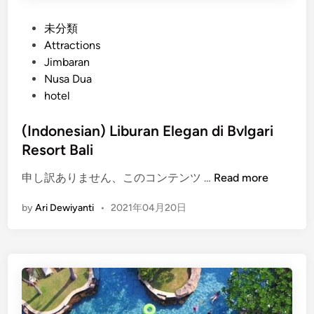
P
未分類
o
Attractions
s
Jimbaran
t
Nusa Dua
e
hotel
d
i
(Indonesian) Liburan Elegan di Bvlgari
n
Resort Bali
(
申し訳ありません、このコンテンツ …
Read more
I
by
Ari Dewiyanti
•
2021年04月20日
n
d
o
n
e
s
i