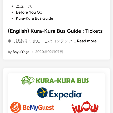
a
P
ニュース
t
o
Before You Go
i
s
Kura-Kura Bus Guide
P
t
e
e
(English) Kura-Kura Bus Guide : Tickets
n
d
(
申し訳ありません、このコンテンツ …
Read more
g
i
E
a
n
by
Bayu Yoga
•
2020年02月07日
n
l
g
a
l
m
i
a
s
n
h
T
)
a
K
k
u
T
r
e