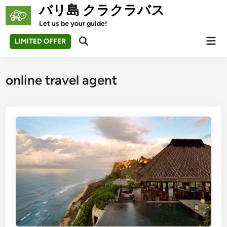
Skip
バリ島 クラクラバス
to
Let us be your guide!
content
Mai
LIMITED OFFER
Open
Men
Search
online travel agent