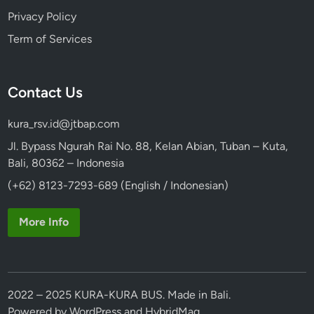
Privacy Policy
Term of Services
Contact Us
kura_rsv.id@jtbap.com
Jl. Bypass Ngurah Rai No. 88, Kelan Abian, Tuban – Kuta,
Bali, 80362 – Indonesia
(+62) 8123-7293-689 (English / Indonesian)
More Info
2022 – 2025 KURA-KURA BUS. Made in Bali.
Powered by
WordPress
and
HybridMag
.