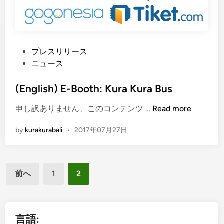
a
r
-
l
K
u
u
p
r
a
P
プレスリリース
a
k
o
ニュース
B
a
s
u
n
t
(English) E-Booth: Kura Kura Bus
s
d
e
(
G
申し訳ありません、このコンテンツ …
Read more
i
d
E
u
G
i
by
kurakurabali
•
2017年07月27日
n
i
r
n
g
d
a
l
e
n
投
i
:
d
前へ
1
2
s
T
H
稿
h
i
y
の
)
c
a
ペ
E
k
言語:
t