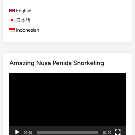
-
e
ー
t
B
t
English
B
ジ
o
s
a
日本語
送
o
l
Indonesian
り
t
i
h
:
K
u
Amazing Nusa Penida Snorkeling
r
a
動
K
画
u
プ
r
レ
a
ー
B
ヤ
u
ー
s
00:00
01:09