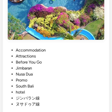
a
n
)
L
i
b
u
r
P
Accommodation
a
o
Attractions
n
s
Before You Go
E
t
Jimbaran
l
e
Nusa Dua
e
d
Promo
g
i
South Bali
a
n
hotel
n
ジンバラン線
d
ヌサドゥア線
i