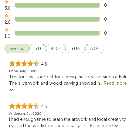
0
3.0
0
2.0
0
1.0
Semua
5.0
4.0+
3.0+
3.0-
4.5
Ebba, Aug 2026
This tour was perfect for seeing the creative side of Bali.
The silverwork and wood carving showed h
...
Read more
4.5
Andersen, Jul 2026
i had enough time to learn the artwork and local creativity,
i visited the workshops and local galle
...
Read more