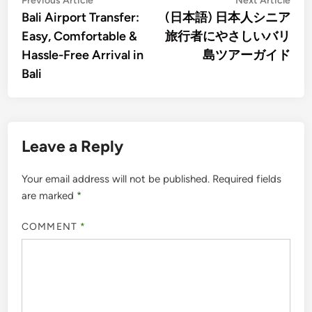
Post
Previous Article
Next Article
article:
artic
Bali Airport Transfer:
(日本語) 日本人シニア
navigation
Easy, Comfortable &
旅行者にやさしいバリ
Hassle-Free Arrival in
島ツアーガイド
Bali
Leave a Reply
Your email address will not be published.
Required fields
are marked
*
COMMENT
*