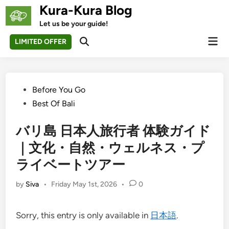
Skip
Kura-Kura Blog
to
Let us be your guide!
content
Mai
LIMITED OFFER
Open
Men
Search
Posted
Before You Go
in
Best Of Bali
バリ島 日本人旅行者 体験ガイド
｜文化・自然・ウェルネス・プ
ライベートツアー
by
Siva
•
Friday May 1st, 2026
•
0
Sorry, this entry is only available in
日本語
.