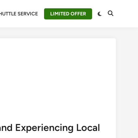
Switch
HUTTLE SERVICE
LIMITED OFFER
Open
to
Search
dark
mode
 and Experiencing Local