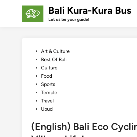
Skip
Bali Kura-Kura Bus
to
content
Let us be your guide!
Posted
Art & Culture
in
Best Of Bali
Culture
Food
Sports
Temple
Travel
Ubud
(English) Bali Eco Cycl