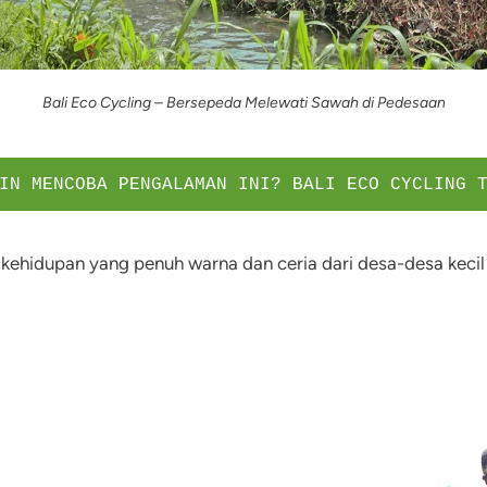
Bali Eco Cycling – Bersepeda Melewati Sawah di Pedesaan
IN MENCOBA PENGALAMAN INI? BALI ECO CYCLING 
ehidupan yang penuh warna dan ceria dari desa-desa kecil 