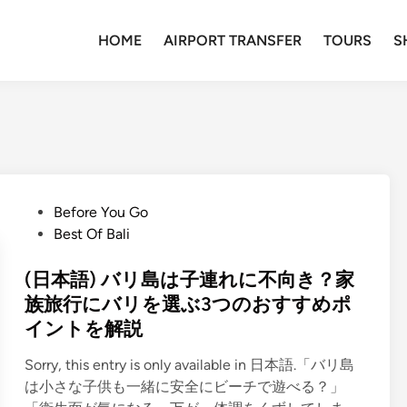
HOME
AIRPORT TRANSFER
TOURS
S
P
Before You Go
o
Best Of Bali
s
t
(日本語) バリ島は子連れに不向き？家
e
族旅行にバリを選ぶ3つのおすすめポ
d
イントを解説
i
n
Sorry, this entry is only available in 日本語.「バリ島
は小さな子供も一緒に安全にビーチで遊べる？」