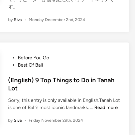
す。
by
Siva
•
Monday December 2nd, 2024
P
Before You Go
o
Best Of Bali
s
t
(English) 9 Top Things to Do in Tanah
e
Lot
d
Sorry, this entry is only available in English.Tanah Lot
i
(
is one of Bali’s most iconic landmarks, …
Read more
n
E
by
Siva
•
Friday November 29th, 2024
n
g