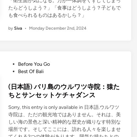
「衛生面が気になる。万が一体調をくずしてしまっ
たらどうしよう？」「食事はどうしよう？子どもで
も食べられるものはあるかしら？」
by
Siva
•
Monday December 2nd, 2024
P
Before You Go
o
Best Of Bali
s
t
(日本語) バリ島のウルワツ寺院：猿た
e
ちとサンセットケチャダンス
d
Sorry, this entry is only available in 日本語.ウルワツ
i
寺院は、ただの観光地ではありません。それは、美
n
しい海の景色と深い精神的な歴史が織りなす特別な
場所です。そしてここには、訪れる人々を楽しませ
てくれる2つの体験があります。陽気な猿たちとの