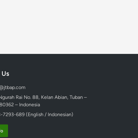
 Us
d@jtbap.com
 Ngurah Rai No. 88, Kelan Abian, Tuban –
, 80362 – Indonesia
-7293-689 (English / Indonesian)
fo