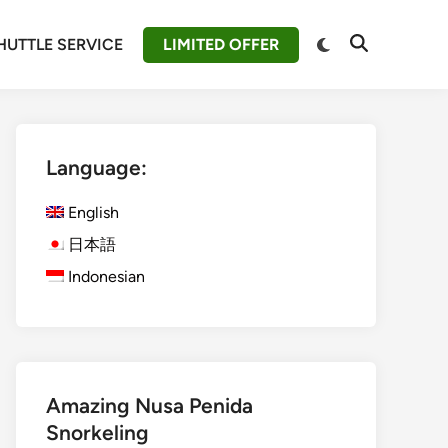
Switch
HUTTLE SERVICE
LIMITED OFFER
Open
to
Search
dark
mode
Language:
English
日本語
Indonesian
Amazing Nusa Penida
Snorkeling