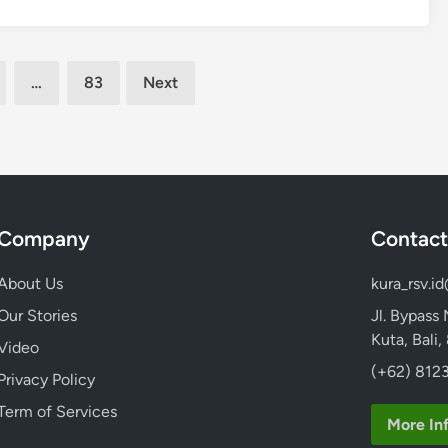
i
n
T
…
83
Next
a
n
a
h
L
o
t
Company
Contact
About Us
kura_rsv.i
Our Stories
Jl. Bypass
Kuta, Bali
Video
(+62) 8123
Privacy Policy
Term of Services
More In