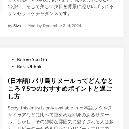
出会い、そして美しい夕日を背景に繰り広げられる
サンセットケチャダンスです。
by
Siva
•
Monday December 2nd, 2024
P
Before You Go
o
Best Of Bali
s
t
(日本語) バリ島サヌールってどんなと
e
ころ？5つのおすすめポイントと過ご
d
し方
i
n
Sorry, this entry is only available in 日本語.クタやヌ
サドゥアなどに比べて控えめな印象のあるサヌー
ル。しかし、その独特な雰囲気に魅了される人は多
く、リピーターが後を絶たないリゾートエリアで