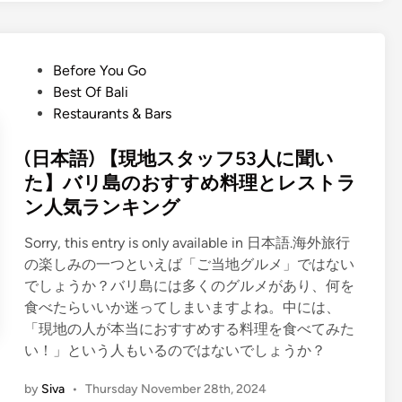
l
i
s
h
P
Before You Go
)
o
Best Of Bali
9
s
Restaurants & Bars
T
t
o
e
(日本語) 【現地スタッフ53人に聞い
p
d
た】バリ島のおすすめ料理とレストラ
T
i
ン人気ランキング
h
n
i
Sorry, this entry is only available in 日本語.海外旅行
n
の楽しみの一つといえば「ご当地グルメ」ではない
g
でしょうか？バリ島には多くのグルメがあり、何を
s
食べたらいいか迷ってしまいますよね。中には、
t
「現地の人が本当におすすめする料理を食べてみた
o
い！」という人もいるのではないでしょうか？
D
by
Siva
•
Thursday November 28th, 2024
o