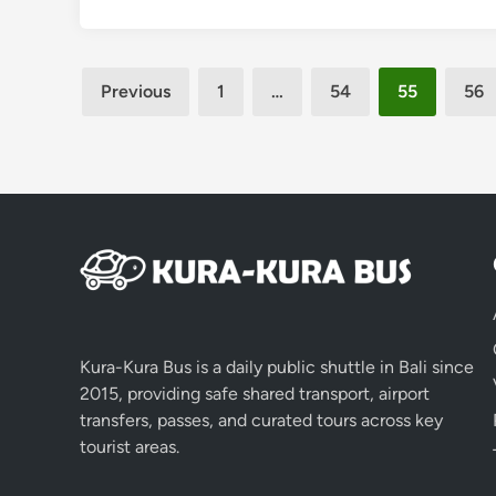
Posts
Previous
1
…
54
55
56
pagination
Kura-Kura Bus is a daily public shuttle in Bali since
2015, providing safe shared transport, airport
transfers, passes, and curated tours across key
tourist areas.