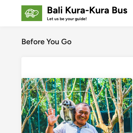
Skip
Bali Kura-Kura Bus
to
content
Let us be your guide!
Before You Go