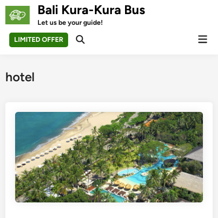
Skip
Bali Kura-Kura Bus
to
Let us be your guide!
content
Mai
LIMITED OFFER
Open
Men
Search
hotel