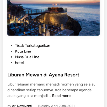
t
i
e
S
l
a
m
u
d
r
a
P
Tidak Terkategorikan
H
o
Kuta Line
i
s
Nusa Dua Line
n
t
hotel
d
e
i
d
Liburan Mewah di Ayana Resort
a
i
Libur lebaran memang menjadi momen yang selalau
D
n
dinantikan setiap tahunnya. Ada beberapa agenda
a
L
acara yang bisa menjadi …
Read more
r
i
i
by
Ari Dewiyanti
•
Tuesday April 20th, 2021
b