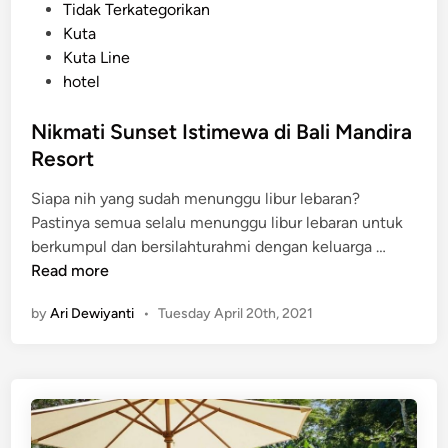
P
Tidak Terkategorikan
o
Kuta
s
Kuta Line
t
hotel
e
d
Nikmati Sunset Istimewa di Bali Mandira
i
Resort
n
Siapa nih yang sudah menunggu libur lebaran?
Pastinya semua selalu menunggu libur lebaran untuk
N
berkumpul dan bersilahturahmi dengan keluarga …
i
Read more
k
by
Ari Dewiyanti
•
Tuesday April 20th, 2021
m
a
t
i
S
u