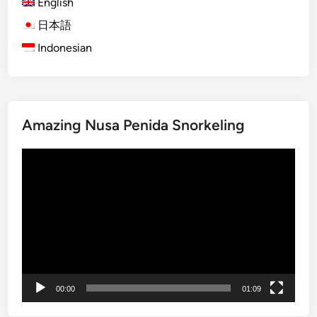
English
a
m
日本語
u
Indonesian
H
a
r
u
s
Amazing Nusa Penida Snorkeling
M
Video
e
Player
n
g
i
n
a
p
d
00:00
01:09
i
T