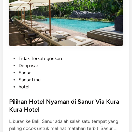
n
s
e
t
I
s
t
i
P
Tidak Terkategorikan
m
o
Denpasar
e
s
Sanur
w
t
Sanur Line
a
e
hotel
d
d
i
i
Pilihan Hotel Nyaman di Sanur Via Kura
B
n
Kura Hotel
a
l
Liburan ke Bali, Sanur adalah salah satu tempat yang
i
P
paling cocok untuk melihat matahari terbit. Sanur …
M