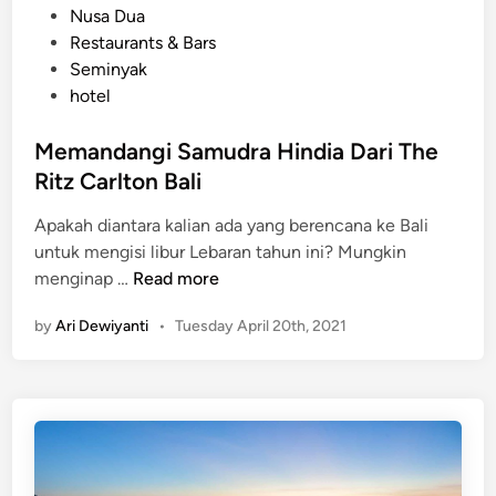
o
Nusa Dua
S
s
Restaurants & Bars
a
t
Seminyak
n
e
hotel
u
d
r
i
Memandangi Samudra Hindia Dari The
V
n
Ritz Carlton Bali
i
a
Apakah diantara kalian ada yang berencana ke Bali
K
untuk mengisi libur Lebaran tahun ini? Mungkin
u
M
menginap …
Read more
r
e
a
by
Ari Dewiyanti
•
Tuesday April 20th, 2021
m
K
a
u
n
r
d
a
a
H
n
o
g