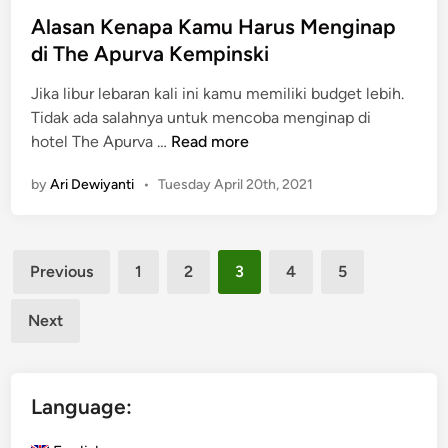
s
i
Alasan Kenapa Kamu Harus Menginap
o
n
di The Apurva Kempinski
r
t
Jika libur lebaran kali ini kamu memiliki budget lebih.
Tidak ada salahnya untuk mencoba menginap di
A
hotel The Apurva …
Read more
l
by
Ari Dewiyanti
•
Tuesday April 20th, 2021
a
s
a
Posts
n
Previous
1
2
3
4
5
K
pagination
e
Next
n
a
p
Language:
a
K