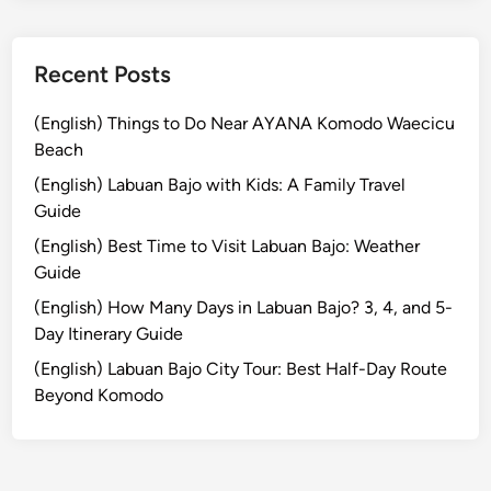
h
e
A
Recent Posts
p
u
(English) Things to Do Near AYANA Komodo Waecicu
r
Beach
v
(English) Labuan Bajo with Kids: A Family Travel
a
Guide
K
(English) Best Time to Visit Labuan Bajo: Weather
e
Guide
m
p
(English) How Many Days in Labuan Bajo? 3, 4, and 5-
i
Day Itinerary Guide
n
(English) Labuan Bajo City Tour: Best Half-Day Route
s
Beyond Komodo
k
i