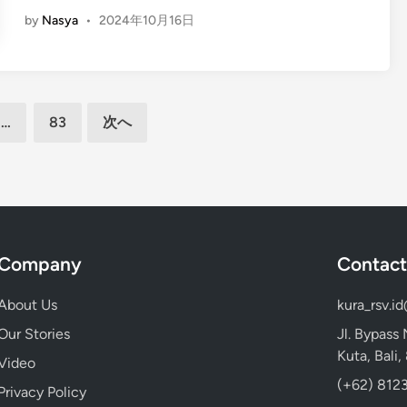
T
E
i
e
p
by
Nasya
•
2024年10月16日
h
n
n
:
o
a
g
J
t
n
l
a
Y
S
i
t
o
u
s
i
…
83
次へ
u
n
h
l
G
s
)
u
o
e
B
w
t
t
a
i
t
s
l
h
a
:
i
R
C
Company
Contact
A
C
i
h
w
i
c
e
About Us
kura_rsv.i
e
t
e
c
s
y
Our Stories
Jl. Bypass
T
k
o
T
Kuta, Bali
e
Video
O
m
o
r
(+62) 8123
u
Privacy Policy
e
u
r