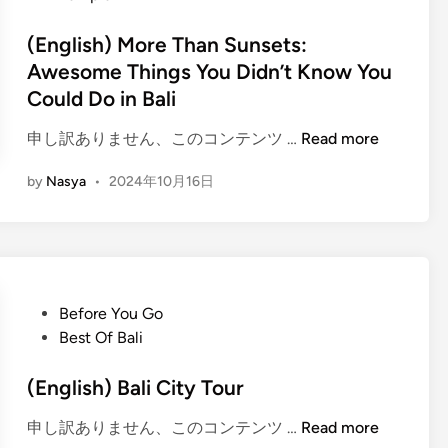
i
B
a
d
l
a
t
i
(English) More Than Sunsets:
l
l
e
n
Awesome Things You Didn’t Know You
i
i
B
Could Do in Bali
n
’
a
’
s
l
(
申し訳ありません、このコンテンツ …
Read more
i
H
i
E
n
i
by
Nasya
•
2024年10月16日
C
n
B
d
i
g
a
d
t
l
l
e
y
i
i
n
T
s
’
S
o
h
P
s
Before You Go
a
u
)
o
N
Best Of Bali
c
r
M
s
a
r
o
t
(English) Bali City Tour
t
e
r
e
u
d
e
(
申し訳ありません、このコンテンツ …
Read more
d
r
S