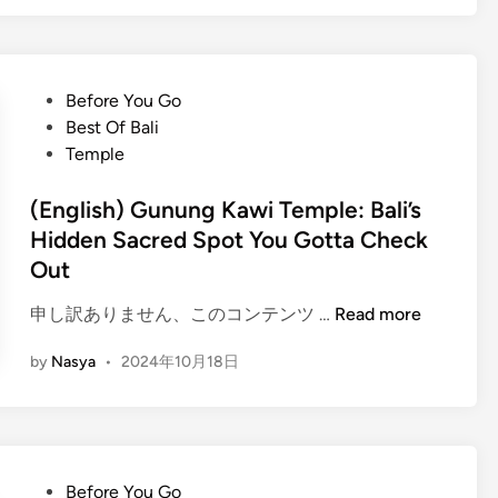
l
i
s
P
Before You Go
h
o
Best Of Bali
)
s
Temple
G
t
e
e
(English) Gunung Kawi Temple: Bali’s
t
d
Hidden Sacred Spot You Gotta Check
t
i
Out
o
n
K
(
申し訳ありません、このコンテンツ …
Read more
n
E
o
by
Nasya
•
2024年10月18日
n
w
g
B
l
a
i
l
s
i
P
Before You Go