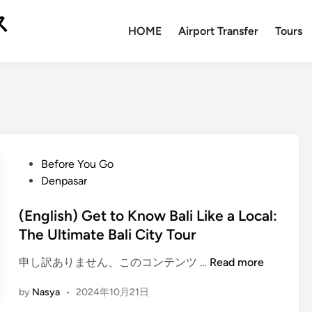
ス
HOME
Airport Transfer
Tours
P
Before You Go
o
Denpasar
s
t
(English) Get to Know Bali Like a Local:
e
The Ultimate Bali City Tour
d
(
申し訳ありません、このコンテンツ …
Read more
i
E
n
by
Nasya
•
2024年10月21日
n
g