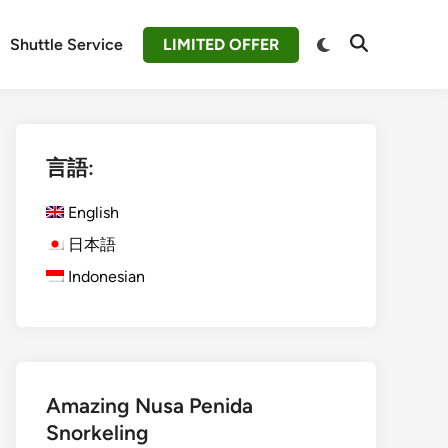
Switch
Shuttle Service
LIMITED OFFER
Open
to
Search
dark
mode
言語:
English
日本語
Indonesian
Amazing Nusa Penida
Snorkeling