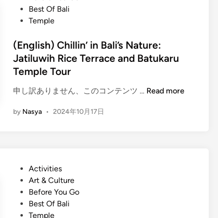
h
L
o
Best Of Bali
)
i
s
Temple
G
k
t
u
e
e
(English) Chillin’ in Bali’s Nature:
n
a
d
Jatiluwih Rice Terrace and Batukaru
u
L
i
Temple Tour
n
o
n
g
c
(
申し訳ありません、このコンテンツ …
Read more
K
a
E
a
l
by
Nasya
•
2024年10月17日
n
w
:
g
i
T
l
T
h
i
e
e
s
m
U
P
Activities
h
p
l
o
Art & Culture
)
l
t
s
Before You Go
C
e
i
t
Best Of Bali
h
:
m
e
Temple