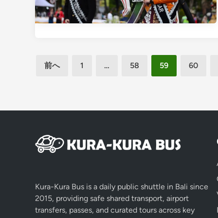
投
前へ
1
…
58
59
60
稿
の
ペ
ー
ジ
送
り
Kura-Kura Bus is a daily public shuttle in Bali since
2015, providing safe shared transport, airport
transfers, passes, and curated tours across key