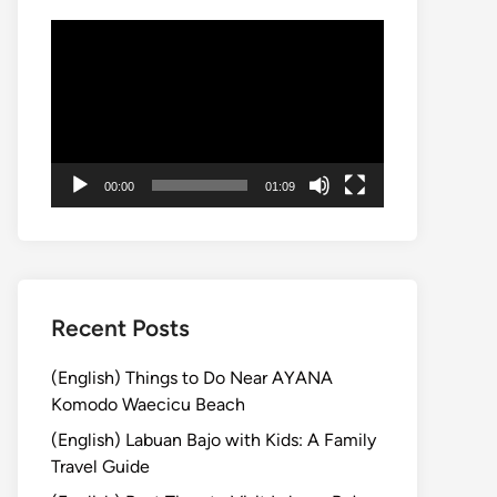
動
画
プ
レ
ー
ヤ
00:00
01:09
ー
Recent Posts
(English) Things to Do Near AYANA
Komodo Waecicu Beach
(English) Labuan Bajo with Kids: A Family
Travel Guide