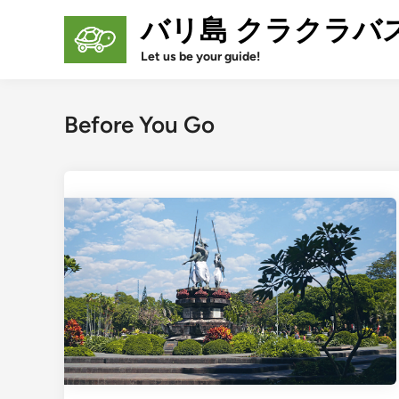
Skip
バリ島 クラクラバ
to
content
Let us be your guide!
Before You Go