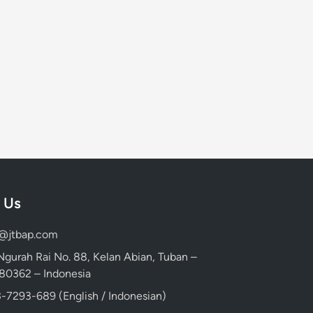
 Us
d@jtbap.com
 Ngurah Rai No. 88, Kelan Abian, Tuban –
, 80362 – Indonesia
-7293-689 (English / Indonesian)