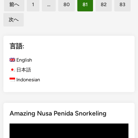
投
i
l
前へ
1
…
80
81
82
83
s
a
稿
h
g
次へ
の
)
e
ペ
I
F
t
ー
e
言語:
’
s
ジ
s
t
送
English
T
i
り
i
v
日本語
m
a
Indonesian
e
l
F
!
o
r
B
Amazing Nusa Penida Snorkeling
a
動
l
画
i