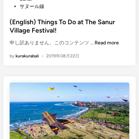
サヌール線
r
o
(English) Things To Do at The Sanur
m
B
Village Festival!
a
(
申し訳ありません、このコンテンツ …
Read more
l
E
i
by
kurakurabali
•
2019年08月22日
n
A
g
i
l
r
i
p
s
o
h
r
)
t
T
[
h
T
i
r
n
a