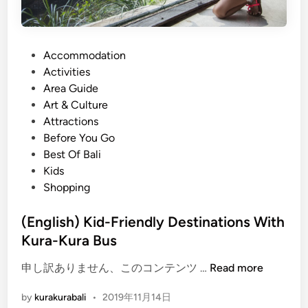
P
Accommodation
o
Activities
s
Area Guide
t
Art & Culture
e
Attractions
d
Before You Go
i
Best Of Bali
n
Kids
Shopping
(English) Kid-Friendly Destinations With
Kura-Kura Bus
(
申し訳ありません、このコンテンツ …
Read more
E
by
kurakurabali
•
2019年11月14日
n