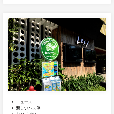
g
l
i
s
h
)
K
i
d
-
F
r
i
e
n
d
l
P
ニュース
y
o
新しいバス停
D
s