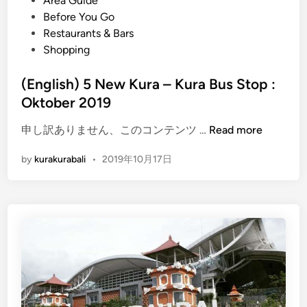
Area Guide
e
t
Before You Go
s
e
Restaurants & Bars
t
d
Shopping
i
i
n
n
(English) 5 New Kura – Kura Bus Stop :
a
Oktober 2019
t
i
(
申し訳ありません、このコンテンツ …
Read more
o
E
by
kurakurabali
•
2019年10月17日
n
n
s
g
W
l
i
i
t
s
h
h
K
)
u
5
r
N