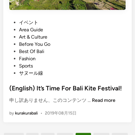
g
n
s
s
T
p
o
P
イベント
o
D
o
Area Guide
r
o
s
Art & Culture
t
a
t
Before You Go
G
t
e
Best Of Bali
u
T
d
Fashion
i
h
i
Sports
d
e
n
サヌール線
e
S
]
a
(English) It’s Time For Bali Kite Festival!
n
(
申し訳ありません、このコンテンツ …
Read more
u
E
r
by
kurakurabali
•
2019年08月15日
n
V
g
i
l
l