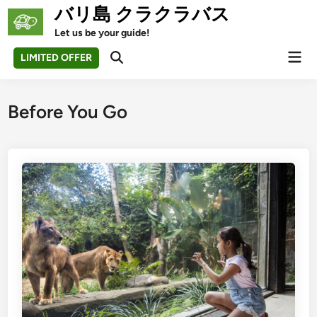
Skip
バリ島 クラクラバス
to
Let us be your guide!
content
Mai
LIMITED OFFER
Open
Men
Search
Before You Go