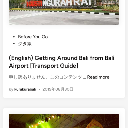
a
e
-
w
K
K
u
u
r
r
a
a
P
Before You Go
B
–
o
クタ線
u
K
s
s
u
t
(English) Getting Around Bali from Bali
r
e
Airport [Transport Guide]
a
d
B
(
申し訳ありません、このコンテンツ …
Read more
i
u
E
n
by
kurakurabali
•
2019年08月30日
s
n
S
g
t
l
o
i
p
s
:
h