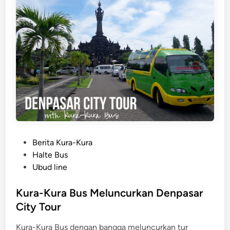
r
L
k
i
&
n
S
e
w
T
i
e
s
l
s
a
-
h
B
D
e
i
l
P
Berita Kura-Kura
b
r
o
Halte Bus
u
e
s
Ubud line
k
s
t
a
o
e
Kura-Kura Bus Meluncurkan Denpasar
!
r
d
City Tour
t
i
W
Kura-Kura Bus dengan bangga meluncurkan tur
n