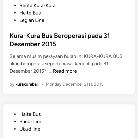
u
P
Berita Kura-Kura
:
o
Halte Bus
D
s
Legian Line
M
t
Z
e
Kura-Kura Bus Beroperasi pada 31
3
d
Desember 2015
D
i
T
Selama musim perayaan bulan ini KURA-KURA BUS
n
r
akan beroperasi seperti biasa, kecuali pada 31
i
K
Desember 2015*. …
Read more
c
u
by
kurakurabali
•
Monday December 21st, 2015
k
r
A
a
r
-
t
K
P
Halte Bus
u
o
Sanur Line
r
s
Ubud line
a
t
B