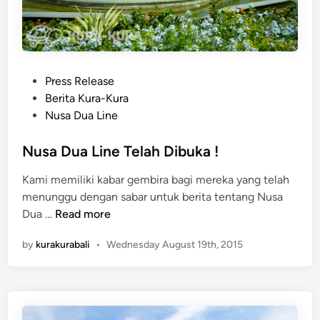
D
B
e
u
s
s
e
B
m
P
Press Release
a
b
o
Berita Kura-Kura
r
e
s
Nusa Dua Line
u
r
t
:
2
e
Nusa Dua Line Telah Dibuka !
B
0
d
a
1
Kami memiliki kabar gembira bagi mereka yang telah
i
l
5
menunggu dengan sabar untuk berita tentang Nusa
n
i
N
Dua …
Read more
B
u
i
by
kurakurabali
•
Wednesday August 19th, 2015
s
r
a
d
D
P
u
a
a