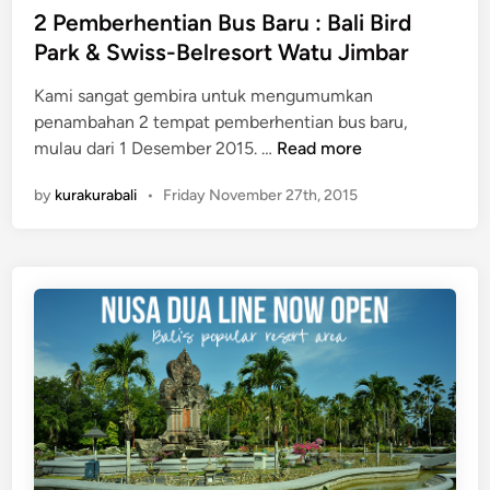
e
2 Pemberhentian Bus Baru : Bali Bird
u
d
Park & Swiss-Belresort Watu Jimbar
s
i
B
Kami sangat gembira untuk mengumumkan
n
e
penambahan 2 tempat pemberhentian bus baru,
r
2
mulau dari 1 Desember 2015. …
Read more
o
P
p
by
kurakurabali
•
Friday November 27th, 2015
e
e
m
r
b
a
e
s
r
i
h
p
e
a
n
d
t
a
i
3
a
1
n