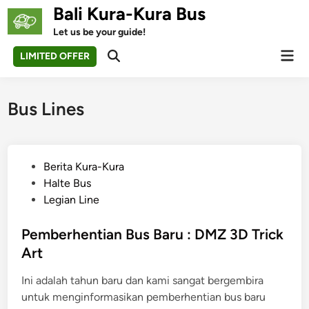
Skip
Bali Kura-Kura Bus
to
Let us be your guide!
content
Mai
LIMITED OFFER
Open
Men
Search
Bus Lines
P
Berita Kura-Kura
o
Halte Bus
s
Legian Line
t
e
Pemberhentian Bus Baru : DMZ 3D Trick
d
Art
i
Ini adalah tahun baru dan kami sangat bergembira
n
untuk menginformasikan pemberhentian bus baru