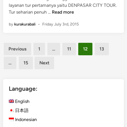
a
layanan tur pertamanya yaitu DENPASAR CITY TOUR.
t
K
Tur seharian penuh …
Read more
u
u
J
by
kurakurabali
•
Friday July 3rd, 2015
r
i
a
m
-
b
Posts
K
Previous
1
…
11
12
13
a
u
pagination
r
r
…
15
Next
a
B
u
s
Language:
M
e
English
l
日本語
u
Indonesian
n