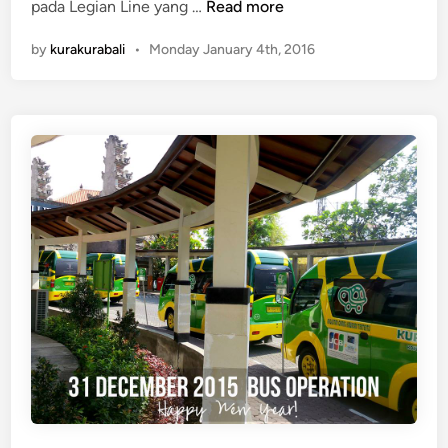
P
pada Legian Line yang …
Read more
e
by
kurakurabali
•
Monday January 4th, 2016
m
b
e
r
h
e
n
t
i
a
n
B
u
s
B
a
r