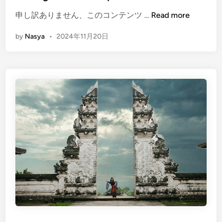
i
s
e
5
申し訳ありません、このコンテンツ …
Read more
n
i
n
T
t
T
by
Nasya
•
2024年11月20日
o
r
u
e
r
a
i
s
s
u
t
r
A
e
t
s
t
o
r
f
a
U
c
l
t
u
i
w
o
a
n
t