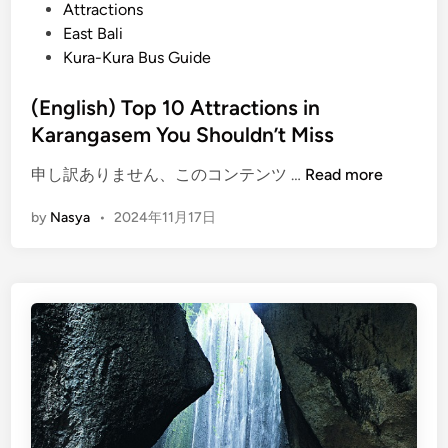
P
Attractions
s
u
o
East Bali
i
B
s
Kura-Kura Bus Guide
n
e
t
B
a
e
(English) Top 10 Attractions in
e
c
d
Karangasem You Shouldn’t Miss
d
h
i
u
e
(
申し訳ありません、このコンテンツ …
Read more
n
g
s
E
u
by
Nasya
•
2024年11月17日
n
l
g
f
l
o
i
r
s
a
h
n
)
U
T
n
o
f
p
o