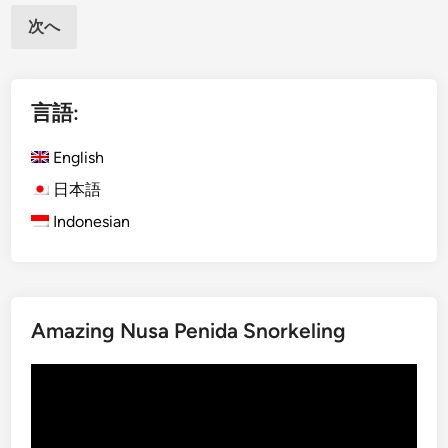
稿
G
n
次へ
の
e
g
ペ
m
a
s
ー
s
言語:
i
e
ジ
n
m
送
English
B
Y
り
a
日本語
o
l
u
Indonesian
i
S
Y
h
o
o
u
u
N
Amazing Nusa Penida Snorkeling
l
e
d
動
e
n
画
d
’
プ
t
t
レ
o