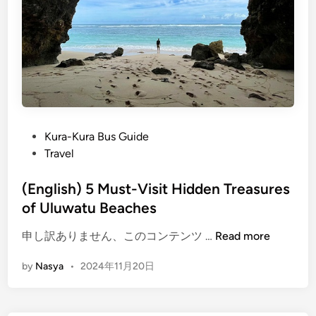
d
d
e
n
G
e
m
s
P
Kura-Kura Bus Guide
D
o
Travel
e
s
s
t
(English) 5 Must-Visit Hidden Treasures
t
e
of Uluwatu Beaches
i
d
n
(
申し訳ありません、このコンテンツ …
Read more
i
a
E
n
by
Nasya
•
2024年11月20日
t
n
i
g
o
l