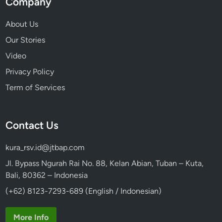
Company
About Us
Our Stories
Video
Privacy Policy
Term of Services
Contact Us
kura_rsv.id@jtbap.com
Jl. Bypass Ngurah Rai No. 88, Kelan Abian, Tuban – Kuta,
Bali, 80362 – Indonesia
(+62) 8123-7293-689 (English / Indonesian)
More Info