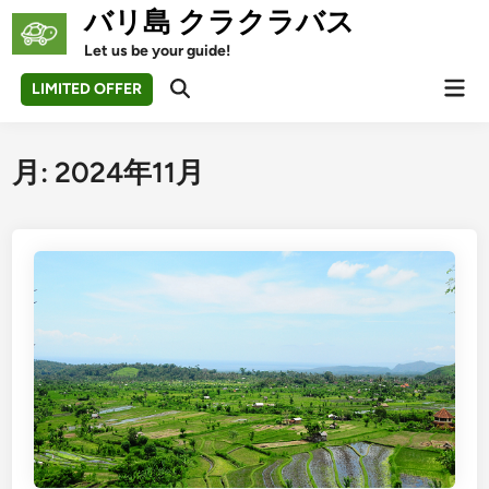
Skip
バリ島 クラクラバス
to
Let us be your guide!
content
Mai
LIMITED OFFER
Open
Men
Search
月:
2024年11月