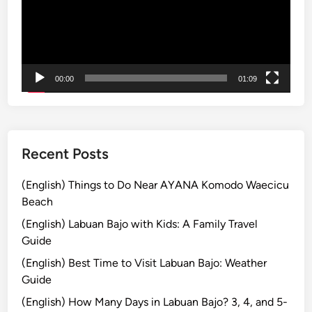
M
ー
E
i
ヤ
x
s
ー
p
s
l
00:00
01:09
o
r
e
Recent Posts
(English) Things to Do Near AYANA Komodo Waecicu
Beach
(English) Labuan Bajo with Kids: A Family Travel
Guide
(English) Best Time to Visit Labuan Bajo: Weather
Guide
(English) How Many Days in Labuan Bajo? 3, 4, and 5-