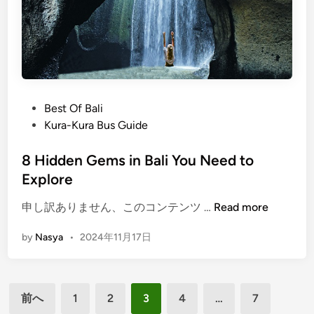
1
r
0
g
A
e
t
t
t
t
r
a
P
Best Of Bali
a
b
o
Kura-Kura Bus Guide
c
l
s
t
e
t
8 Hidden Gems in Bali You Need to
i
E
e
Explore
o
s
d
n
c
8
申し訳ありません、このコンテンツ …
Read more
i
s
a
H
n
i
p
by
Nasya
•
2024年11月17日
i
n
e
d
K
d
a
投
e
r
前へ
1
2
3
4
…
7
n
a