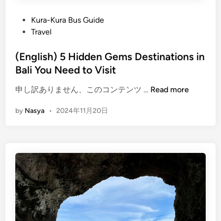
P
Kura-Kura Bus Guide
o
Travel
s
t
(English) 5 Hidden Gems Destinations in
e
Bali You Need to Visit
d
(
申し訳ありません、このコンテンツ …
Read more
i
E
n
by
Nasya
•
2024年11月20日
n
g
l
i
s
h
)
5
H
i