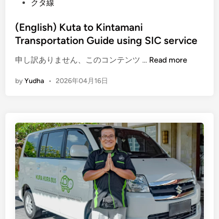
l
クタ線
o
e
l
t
(English) Kuta to Kintamani
T
e
Transportation Guide using SIC service
r
G
i
u
(
申し訳ありません、このコンテンツ …
Read more
p
i
E
s
by
Yudha
•
2026年04月16日
d
n
e
g
l
i
s
h
)
K
u
t
a
t