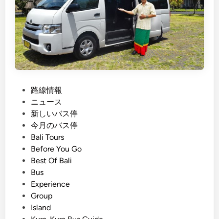
b
u
a
n
B
a
j
P
路線情報
o
o
ニュース
D
s
新しいバス停
a
t
今月のバス停
y
e
Bali Tours
T
d
Before You Go
o
i
Best Of Bali
u
n
Bus
r
Experience
U
Group
r
Island
b