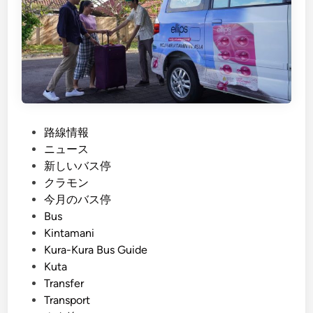
U
d
b
E
u
a
d
s
i
y
n
T
2
r
0
P
路線情報
a
2
o
ニュース
v
6
s
新しいバス停
e
–
t
クラモン
l
T
e
今月のバス停
f
h
d
Bus
o
e
i
Kintamani
r
C
n
Kura-Kura Bus Guide
S
o
Kuta
c
m
Transfer
h
p
Transport
o