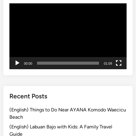
s
s
動
e
B
画
r
a
プ
v
l
レ
i
i
ー
c
:
ヤ
e
E
ー
x
p
00:00
01:09
l
o
r
e
Recent Posts
t
h
(English) Things to Do Near AYANA Komodo Waecicu
e
Beach
I
(English) Labuan Bajo with Kids: A Family Travel
s
Guide