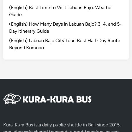
l
(English) Best Time to Visit Labuan Bajo: Weather
a
Guide
n
d
(English) How Many Days in Labuan Bajo? 3, 4, and 5-
w
Day Itinerary Guide
i
(English) Labuan Bajo City Tour: Best Half-Day Route
t
Beyond Komodo
h
S
I
C
S
e
r
v
i
c
e
Kura-Kura Bus is a daily public shuttle in Bali since 2015,
providing safe shared transport, airport transfers, passes,