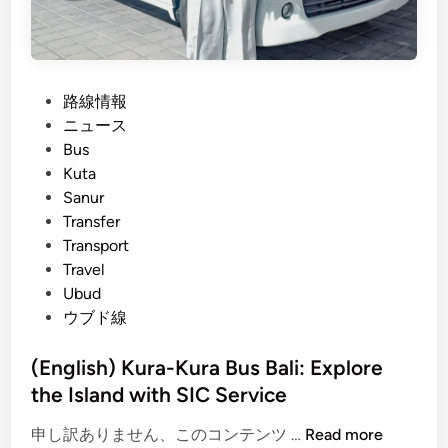
o
K
i
n
P
路線情報
t
o
ニュース
a
s
Bus
m
t
Kuta
a
e
Sanur
n
d
Transfer
i
i
Transport
T
n
Travel
r
Ubud
a
ウブド線
n
s
(English) Kura-Kura Bus Bali: Explore
p
the Island with SIC Service
o
r
(
申し訳ありません、このコンテンツ …
Read more
t