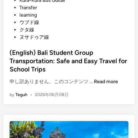
Kura-Kura Bus Guide
a
Transfer
n
learning
D
ウブド線
i
クタ線
s
ヌサドゥア線
c
o
(English) Bali Student Group
v
Transportation: Safe and Easy Travel for
e
r
School Trips
y
(
申し訳ありません、このコンテンツ …
Read more
T
E
o
by
Teguh
•
2026年06月08日
n
u
g
r
l
i
s
h