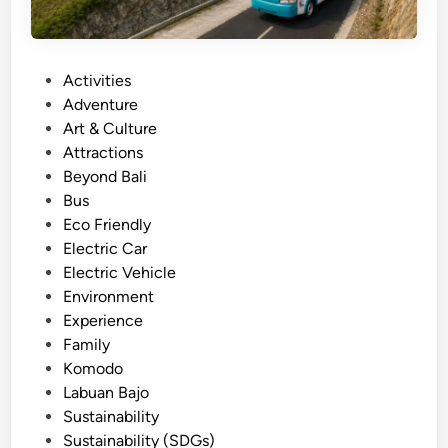
P
Activities
o
Adventure
s
Art & Culture
t
Attractions
e
Beyond Bali
d
Bus
i
Eco Friendly
n
Electric Car
Electric Vehicle
Environment
Experience
Family
Komodo
Labuan Bajo
Sustainability
Sustainability (SDGs)