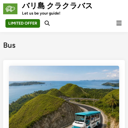
Skip
バリ島 クラクラバス
to
Let us be your guide!
content
Mai
LIMITED OFFER
Open
Men
Search
Bus