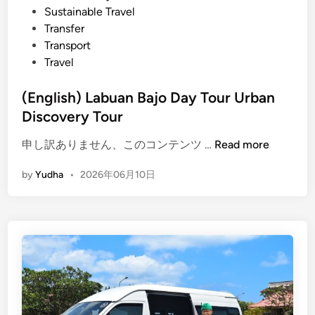
Sustainable Travel
Transfer
Transport
Travel
(English) Labuan Bajo Day Tour Urban
Discovery Tour
(
申し訳ありません、このコンテンツ …
Read more
E
by
Yudha
•
2026年06月10日
n
g
l
i
s
h
)
L
a