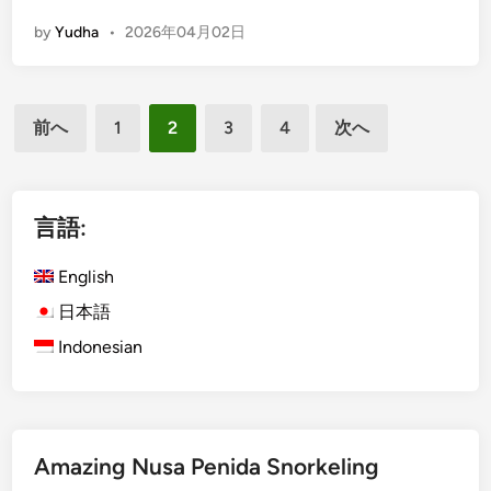
E
a
by
Yudha
•
2026年04月02日
n
t
g
i
l
o
投
i
n
前へ
1
2
3
4
次へ
s
稿
G
h
u
の
)
i
ペ
K
言語:
d
u
ー
e
r
English
u
ジ
a
s
日本語
送
-
i
Indonesian
り
K
n
u
g
r
S
a
I
B
Amazing Nusa Penida Snorkeling
C
u