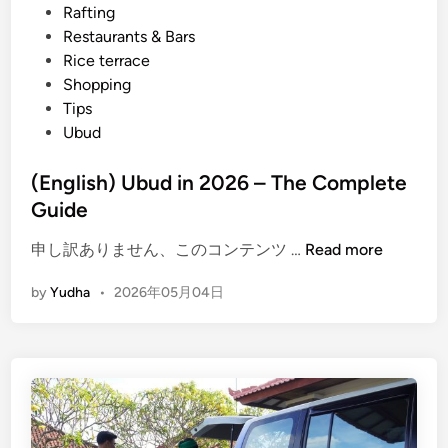
Rafting
a
Restaurants & Bars
n
Rice terrace
s
Shopping
p
Tips
o
Ubud
r
t
(English) Ubud in 2026 – The Complete
a
Guide
t
i
(
申し訳ありません、このコンテンツ …
Read more
o
E
n
by
Yudha
•
2026年05月04日
n
:
g
S
l
a
i
f
s
e
h
a
)
n