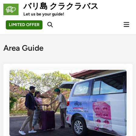
Skip
バリ島 クラクラバス
to
Let us be your guide!
content
Mai
LIMITED OFFER
Open
Men
Search
Area Guide