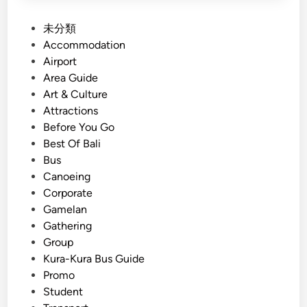
P
未分類
o
Accommodation
s
Airport
t
Area Guide
e
Art & Culture
d
Attractions
i
Before You Go
n
Best Of Bali
Bus
Canoeing
Corporate
Gamelan
Gathering
Group
Kura-Kura Bus Guide
Promo
Student