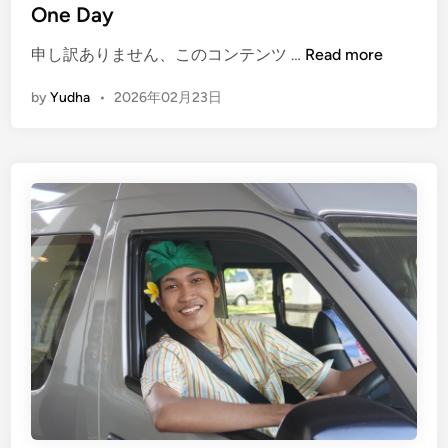
One Day
n
S
(
申し訳ありません、このコンテンツ …
Read more
e
E
r
by
Yudha
•
2026年02月23日
n
v
g
i
l
c
i
e
s
s
h
,
)
P
D
l
a
u
y
s
m
H
a
o
x
t
i
e
n
l