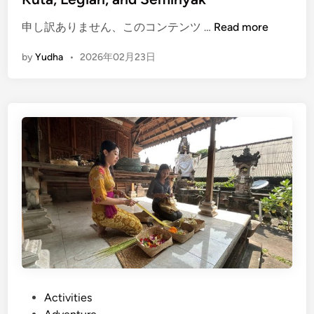
a
(
申し訳ありません、このコンテンツ …
Read more
y
E
by
Yudha
•
2026年02月23日
n
g
l
i
s
h
)
S
h
a
r
e
d
A
i
P
Activities
r
o