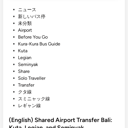
g
s
P
ニュース
B
a
o
新しいバス停
a
n
s
未分類
l
d
t
Airport
i
A
e
Before You Go
T
c
d
Kura-Kura Bus Guide
o
t
i
Kuta
u
i
n
Legian
r
v
Seminyak
–
i
Share
a
t
Solo Traveller
l
i
Transfer
l
e
クタ線
i
s
スミニャック線
n
レギャン線
O
n
(English) Shared Airport Transfer Bali:
e
Kuta, Legian, and Seminyak
D