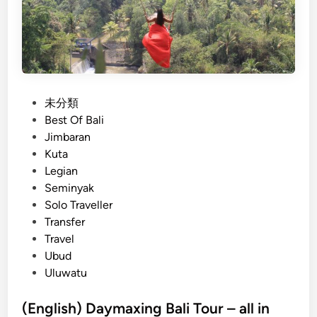
i
G
r
o
u
p
P
未分類
T
o
Best Of Bali
r
s
Jimbaran
a
t
Kuta
n
e
Legian
s
d
Seminyak
p
i
Solo Traveller
o
n
Transfer
r
Travel
t
Ubud
a
Uluwatu
t
i
(English) Daymaxing Bali Tour – all in
o