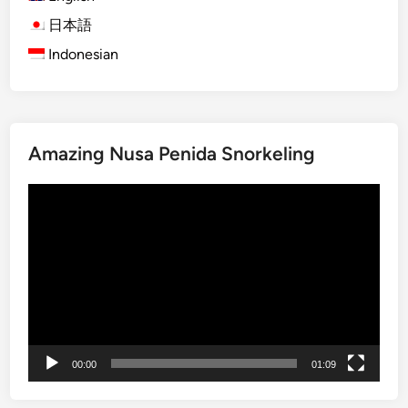
り
a
日本語
l
Indonesian
k
i
n
g
T
Amazing Nusa Penida Snorkeling
o
u
動
r
画
E
プ
x
レ
p
ー
e
ヤ
r
ー
i
e
00:00
01:09
n
c