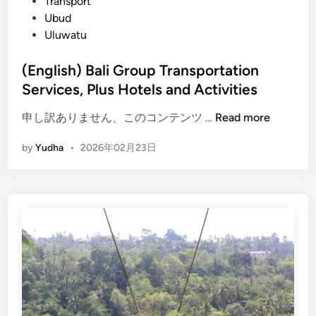
Transport
Ubud
Uluwatu
(English) Bali Group Transportation
Services, Plus Hotels and Activities
(
申し訳ありません、このコンテンツ …
Read more
E
by
Yudha
•
2026年02月23日
n
g
l
i
s
h
)
B
a
l