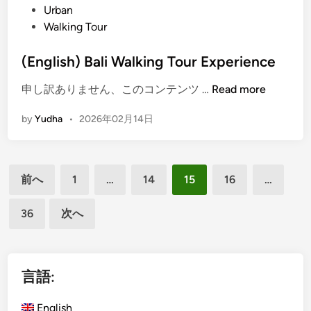
p
y
Urban
e
a
Walking Tour
r
k
i
(English) Bali Walking Tour Experience
e
(
申し訳ありません、このコンテンツ …
Read more
n
E
c
by
Yudha
•
2026年02月14日
n
e
g
l
投
i
前へ
1
…
14
15
16
…
s
稿
h
36
次へ
の
)
ペ
B
a
ー
l
言語:
ジ
i
送
W
English