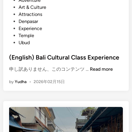
Adventure
p
s
Art & Culture
o
t
Attractions
r
e
Denpasar
t
d
Experience
T
i
Temple
r
n
Ubud
a
n
(English) Bali Cultural Class Experience
s
(
申し訳ありません、このコンテンツ …
Read more
f
E
e
by
Yudha
•
2026年02月15日
n
r
g
B
l
a
i
l
s
i
h
:
)
K